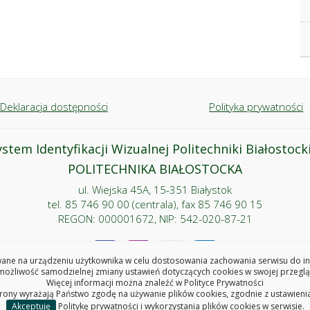
Deklaracja dostępności
Polityka prywatności
ystem Identyfikacji Wizualnej Politechniki Białostocki
POLITECHNIKA BIAŁOSTOCKA
ul. Wiejska 45A, 15-351 Białystok
tel. 85 746 90 00 (centrala), fax 85 746 90 15
REGON: 000001672, NIP: 542-020-87-21
ne na urządzeniu użytkownika w celu dostosowania zachowania serwisu do indy
ożliwość samodzielnej zmiany ustawień dotyczących cookies w swojej przeglą
Więcej informacji można znaleźć w
Polityce Prywatności
Copyright © 2026 Politechnika Białostocka
trony wyrażają Państwo zgodę na używanie plików cookies, zgodnie z ustawieni
Akceptuję
Politykę prywatności i wykorzystania plików cookies w serwisie.