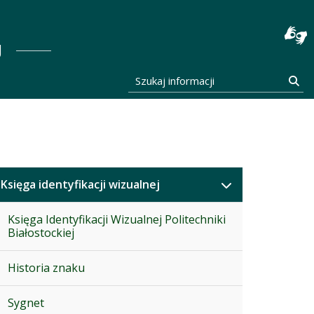
stocka
J
Szukaj informacji
Szu
Księga identyfikacji wizualnej
Księga Identyfikacji Wizualnej Politechniki
Białostockiej
Historia znaku
Sygnet