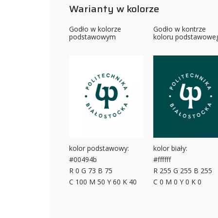
Warianty w kolorze
Godło w kolorze
Godło w kontrze
podstawowym
koloru podstawowe
kolor podstawowy:
kolor biały:
#00494b
#ffffff
R 0 G 73 B 75
R 255 G 255 B 255
C 100 M 50 Y 60 K 40
C 0 M 0 Y 0 K 0