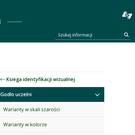
stocka
J
Szukaj informacji
Szu
Ksiega identyfikacji wizualnej
Godło uczelni
Warianty w skali szarości
Warianty w kolorze