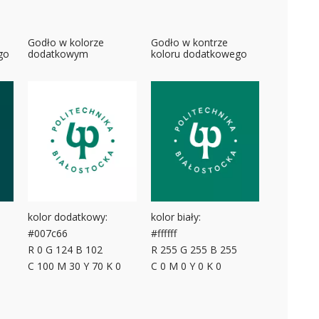
Godło w kolorze
Godło w kontrze
go
dodatkowym
koloru dodatkowego
kolor dodatkowy:
kolor biały:
#007c66
#ffffff
R 0 G 124 B 102
R 255 G 255 B 255
C 100 M 30 Y 70 K 0
C 0 M 0 Y 0 K 0