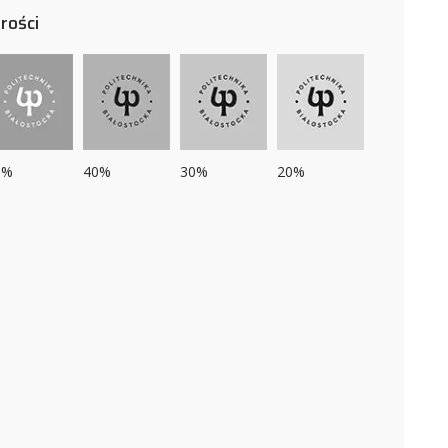
rości
0%
40%
30%
20%