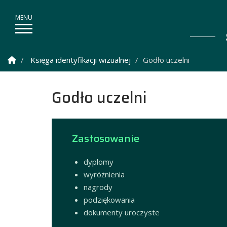
Strona Główna
Księga identyfikacji wizualnej
Godło uczelni
Godło uczelni
Zastosowanie
dyplomy
wyróżnienia
nagrody
podziękowania
dokumenty uroczyste