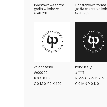
Podstawowa forma
Podstawowa forma
godła w kolorze
godła w kontrze kol
czarnym
czarnego
kolor czarny:
kolor biały:
#000000
#ffffff
R 0 G 0 B 0
R 255 G 255 B 255
C 0 M 0 Y 0 K 100
C 0 M 0 Y 0 K 0