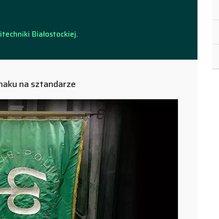
echniki Białostockiej.
naku na sztandarze