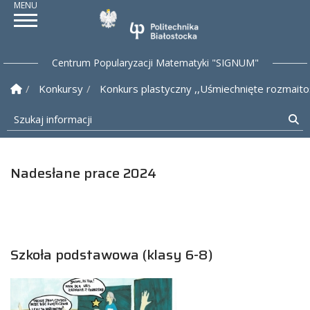
Politechnika Białostock
Centrum Popularyzacji Matematyki "SIGNUM"
Strona Główna
Konkursy
Konkurs plastyczny ,,Uśmiechnięte rozmait
Szukaj informacji
Sz
Nadesłane prace 2024
Szkoła podstawowa (klasy 6-8)