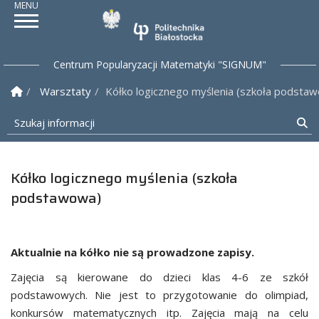
Politechnika Białostock
Centrum Popularyzacji Matematyki "SIGNUM"
Strona Główna
Warsztaty
Kółko logicznego myślenia (szkoła podsta
Szukaj informacji
Sz
Kółko logicznego myślenia (szkoła
podstawowa)
Aktualnie na kółko nie są prowadzone zapisy.
Zajęcia są kierowane do dzieci klas 4-6 ze szkół
podstawowych. Nie jest to przygotowanie do olimpiad,
konkursów matematycznych itp. Zajęcia mają na celu