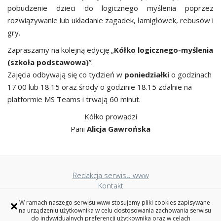
pobudzenie dzieci do logicznego myślenia poprzez
rozwiązywanie lub układanie zagadek, łamigłówek, rebusów i
gry.
Zapraszamy na kolejną edycję „
Kółko logicznego-myślenia
(szkoła podstawowa)
”.
Zajęcia odbywają się co tydzień w
poniedziałki
o godzinach
17.00 lub 18.15 oraz środy o godzinie 18.15 zdalnie na
platformie MS Teams i trwają 60 minut.
Kółko prowadzi
Pani
Alicja Gawrońska
Redakcja serwisu www
Kontakt
Deklaracja dostępności
×
W ramach naszego serwisu www stosujemy pliki cookies zapisywane
Polityka prywatności
na urządzeniu użytkownika w celu dostosowania zachowania serwisu
do indywidualnych preferencji użytkownika oraz w celach