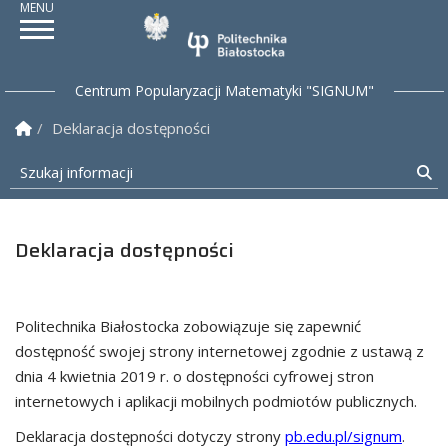
Politechnika Białostock
Centrum Popularyzacji Matematyki "SIGNUM"
Strona Główna
Deklaracja dostępności
Szukaj informacji
Sz
Deklaracja dostępności
Politechnika Białostocka
zobowiązuje się zapewnić
dostępność swojej
strony internetowej
zgodnie z ustawą z
dnia 4 kwietnia 2019 r. o dostępności cyfrowej stron
internetowych i aplikacji mobilnych podmiotów publicznych.
Deklaracja dostępności dotyczy strony
pb.edu.pl/signum
.