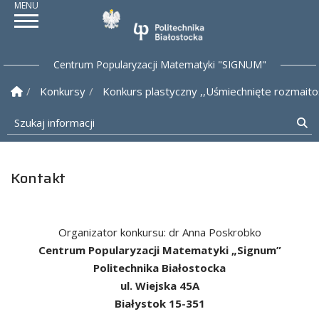
Politechnika Białostock
Centrum Popularyzacji Matematyki "SIGNUM"
Strona Główna
Konkursy
Konkurs plastyczny ,,Uśmiechnięte rozmait
Szukaj informacji
Sz
Kontakt
Organizator konkursu: dr Anna Poskrobko
Centrum Popularyzacji Matematyki „Signum”
Politechnika Białostocka
ul. Wiejska 45A
Białystok 15-351