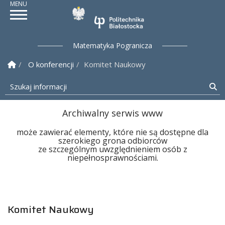
Politechnika Białostock
Matematyka Pogranicza
Strona Główna
O konferencji
Komitet Naukowy
Szukaj informacji
Sz
Archiwalny serwis www
może zawierać elementy, które nie są dostępne dla
szerokiego grona odbiorców
ze szczególnym uwzględnieniem osób z
niepełnosprawnościami.
Komitet Naukowy