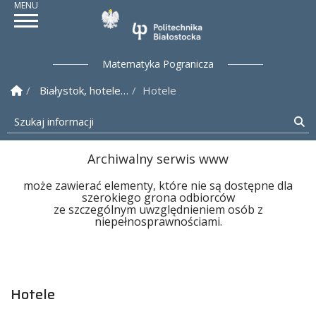
Politechnika Białostock
Matematyka Pogranicza
Strona Główna
Białystok, hotele…
Hotele
Szukaj informacji
Sz
Archiwalny serwis www
może zawierać elementy, które nie są dostępne dla
szerokiego grona odbiorców
ze szczególnym uwzględnieniem osób z
niepełnosprawnościami.
Hotele