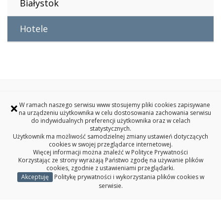
Białystok
Hotele
Historia konferencji
×
W ramach naszego serwisu www stosujemy pliki cookies zapisywane
Redakcja serwisu www
na urządzeniu użytkownika w celu dostosowania zachowania serwisu
Deklaracja dostępności
do indywidualnych preferencji użytkownika oraz w celach
statystycznych.
Polityka prywatności
Użytkownik ma możliwość samodzielnej zmiany ustawień dotyczących
cookies w swojej przeglądarce internetowej.
Więcej informacji można znaleźć w
Polityce Prywatności
Konferencja Matematyka Pogranicza
Korzystając ze strony wyrażają Państwo zgodę na używanie plików
cookies, zgodnie z ustawieniami przeglądarki.
Politechnika Białostocka
Akceptuję
Politykę prywatności i wykorzystania plików cookies w
serwisie.
ul. Wiejska 45A, 15-351 Białystok
Copyright © 2024 Politechnika Białostocka