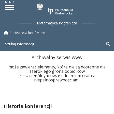
Politechnika Białostock
Matematyka Pogranicza
Strona Główna
Historia konferencji
Szukaj informacji
Sz
Archiwalny serwis www
może zawierać elementy, które nie są dostępne dla
szerokiego grona odbiorców
ze szczególnym uwzględnieniem osób z
niepełnosprawnościami.
Historia konferencji