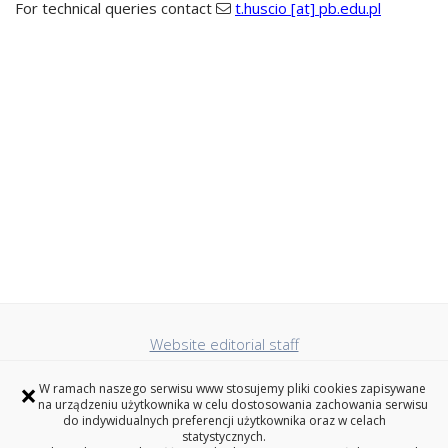
For technical queries contact
t.huscio [at] pb.edu.pl
Website editorial staff
Accessibility Statement
×
Privacy policy
W ramach naszego serwisu www stosujemy pliki cookies zapisywane
na urządzeniu użytkownika w celu dostosowania zachowania serwisu
Faculty of Mechanical Engineering
do indywidualnych preferencji użytkownika oraz w celach
statystycznych.