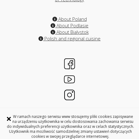
About Poland
About Podlasie
About Bialystok
Polish and regional cuisine
×
W ramach naszego serwisu www stosujemy pliki cookies zapisywane
INTERNATIONAL RELATIONS OFFICES
na urządzeniu użytkownika w celu dostosowania zachowania serwisu
BIALYSTOK UNIVERSITY OF TECHNOLOGY
do indywidualnych preferencji użytkownika oraz w celach statystycznych.
Użytkownik ma możliwość samodzielnej zmiany ustawień dotyczących
45A, Wiejska Street, 15-351 Bialystok, Poland
cookies w swojej przeglądarce internetowej.