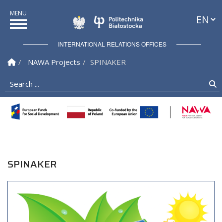
Langua
Politechnika Białostock
INTERNATIONAL RELATIONS OFFICES
Homepage
NAWA Projects
SPINAKER
Search ...
S
SPINAKER