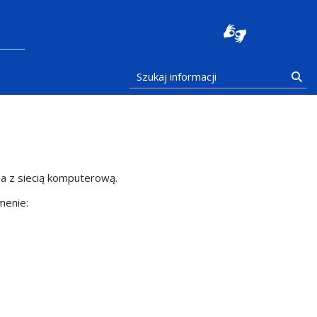
stocka
Szukaj informacji
Szu
a z siecią komputerową.
menie: