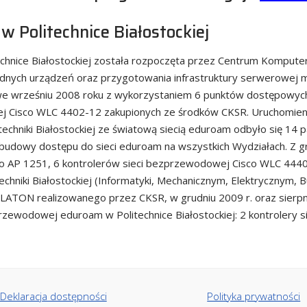
w Politechnice Białostockiej
nice Białostockiej została rozpoczęta przez Centrum Komputer
nych urządzeń oraz przygotowania infrastruktury serwerowej ma
 we wrześniu 2008 roku z wykorzystaniem 6 punktów dostępowyc
ej Cisco WLC 4402-12 zakupionych ze środków CKSR. Uruchomie
echniki Białostockiej ze światową siecią eduroam odbyło się 14 p
zbudowy dostępu do sieci eduroam na wszystkich Wydziałach. Z gr
 AP 1251, 6 kontrolerów sieci bezprzewodowej Cisco WLC 44402
chniki Białostockiej (Informatyki, Mechanicznym, Elektrycznym, B
PLATON realizowanego przez CKSR, w grudniu 2009 r. oraz sierpn
zprzewodowej eduroam w Politechnice Białostockiej: 2 kontrolery
Deklaracja dostępności
Polityka prywatności