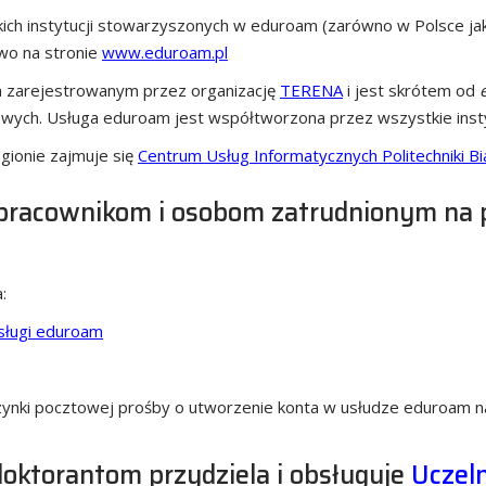
ch instytucji stowarzyszonych w eduroam (zarówno w Polsce jak i
wo na stronie
www.eduroam.pl
 zarejestrowanym przez organizację
TERENA
i jest skrótem od
owych. Usługa eduroam jest współtworzona przez wszystkie instytu
ionie zajmuje się
Centrum Usług Informatycznych Politechniki Bi
pracownikom i osobom zatrudnionym na
:
sługi eduroam
zynki pocztowej prośby o utworzenie konta w usłudze eduroam 
oktorantom przydziela i obsługuje
Uczel