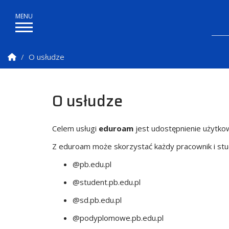
Strona Główna
O usłudze
O usłudze
Celem usługi
eduroam
jest udostępnienie użytko
Z eduroam może skorzystać każdy pracownik i stud
@pb.edu.pl
@student.pb.edu.pl
@sd.pb.edu.pl
@podyplomowe.pb.edu.pl