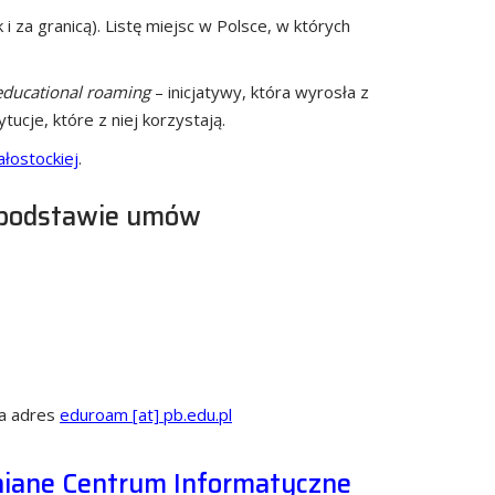
 za granicą). Listę miejsc w Polsce, w których
educational roaming
– inicjatywy, która wyrosła z
cje, które z niej korzystają.
ałostockiej
.
 podstawie umów
na adres
eduroam [at] pb.edu.pl
niane Centrum Informatyczne