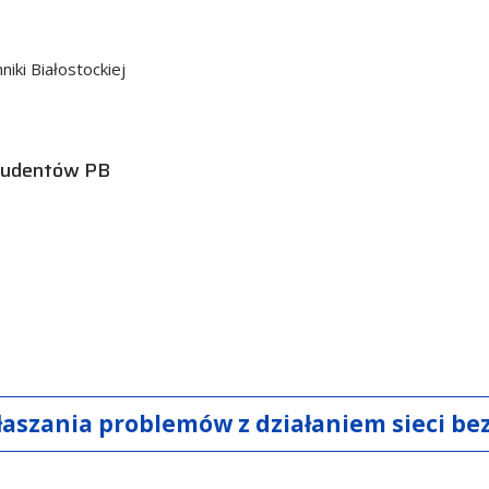
iki Białostockiej
studentów PB
łaszania problemów z działaniem sieci b