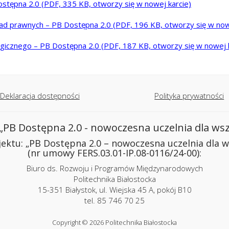
Dostępna 2.0
(PDF, 335 KB, otworzy się w nowej karcie)
orad prawnych – PB Dostępna 2.0
(PDF, 196 KB, otworzy się w now
logicznego – PB Dostępna 2.0
(PDF, 187 KB, otworzy się w nowej 
Deklaracja dostępności
Polityka prywatności
 „PB Dostępna 2.0 - nowoczesna uczelnia dla wsz
jektu: „PB Dostępna 2.0 – nowoczesna uczelnia dla w
(nr umowy FERS.03.01-IP.08-0116/24-00):
Biuro ds. Rozwoju i Programów Międzynarodowych
Politechnika Białostocka
15-351 Białystok, ul. Wiejska 45 A, pokój B10
tel. 85 746 70 25
Copyright © 2026 Politechnika Białostocka