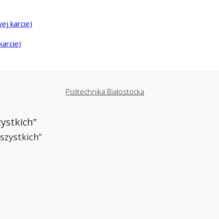
ej karcie)
karcie)
Politechnika Białostocka
ystkich”
szystkich”