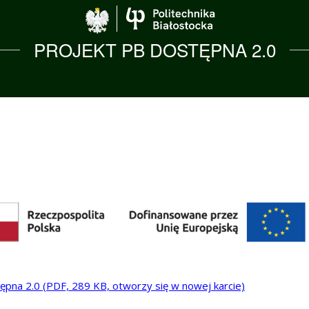
Politechnika Biało
PROJEKT PB DOSTĘPNA 2.0
tępna 2.0
(PDF, 289 KB, otworzy się w nowej karcie)