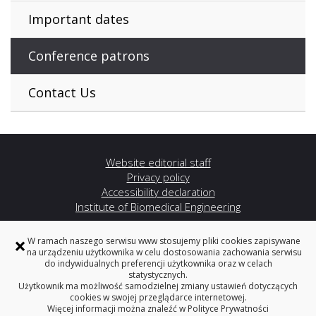
Important dates
Conference patrons
Contact Us
Website editorial staff
Privacy policy
Accessibility declaration
Institute of Biomedical Engineering
×
W ramach naszego serwisu www stosujemy pliki cookies zapisywane
14th International Conference BIOMDLORE 2023
na urządzeniu użytkownika w celu dostosowania zachowania serwisu
do indywidualnych preferencji użytkownika oraz w celach
Institute of Biomedical Engineering
statystycznych.
Faculty of Mechanical Engineering
Użytkownik ma możliwość samodzielnej zmiany ustawień dotyczących
Bialystok University of Technology
cookies w swojej przeglądarce internetowej.
Więcej informacji można znaleźć w
Polityce Prywatności