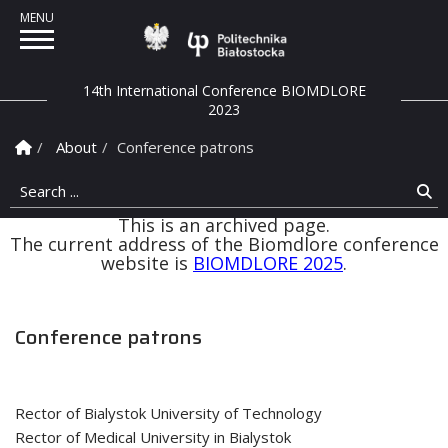
Politechnika Białostock
14th International Conference BIOMDLORE
2023
Homepage
About
Conference patrons
Search ...
Se
This is an archived page.
The current address of the Biomdlore conference
website is
BIOMDLORE 2025
.
Conference patrons
Rector of Bialystok University of Technology
Rector of Medical University in Bialystok