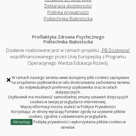
Deklaracja dostępności
Polityka prywatności
Politechnika Białostocka
Profilaktyka Zdrowia Psychicznego
Politechnika Białostocka
Działanie realizowane jest w ramach projektu
„PB Dostępna”
współfinansowanego przez Unię Europejską z Programu
Operacyjnego Wiedza Edukacja Rozwój.
ul. Wiejska 45A, 15-351 Białystok
×
W ramach naszego serwisu www stosujemy pliki cookies zapisywane
Copyright © 2026 Politechnika Białostocka
na urządzeniu użytkownika w celu dostosowania zachowania serwisu
do indywidualnych preferencji użytkownika oraz w celach
statystycznych.
Użytkownik ma możliwość samodzielnej zmiany ustawień dotyczących
cookies w swojej przeglądarce internetowej.
Więcej informacji można znaleźć w
Polityce Prywatności
Korzystając ze strony wyrażają Państwo zgodę na używanie plików
cookies, zgodnie z ustawieniami przeglądarki.
Akceptuję
Politykę prywatności i wykorzystania plików cookies w
serwisie.