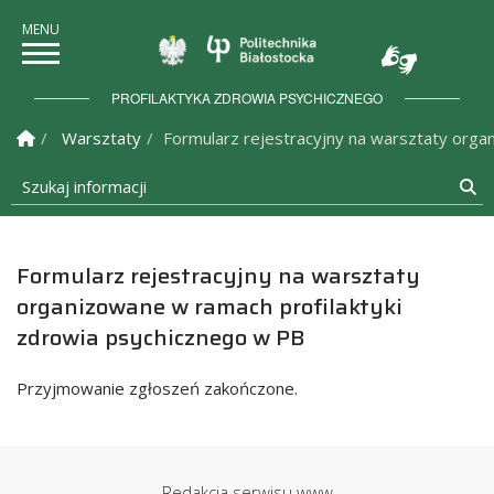
Politechnika Białostock
PROFILAKTYKA ZDROWIA PSYCHICZNEGO
Strona Główna
Warsztaty
Formularz rejestracyjny na warsztaty orga
Szukaj informacji
Sz
Formularz rejestracyjny na warsztaty
organizowane w ramach profilaktyki
zdrowia psychicznego w PB
Przyjmowanie zgłoszeń zakończone.
Redakcja serwisu www