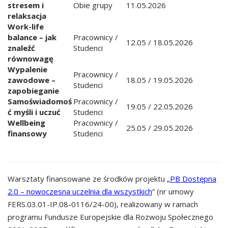
stresem i
Obie grupy
11.05.2026
relaksacja
Work-life
balance – jak
Pracownicy /
12.05 / 18.05.2026
znaleźć
Studenci
równowagę
Wypalenie
Pracownicy /
zawodowe –
18.05 / 19.05.2026
Studenci
zapobieganie
Samoświadomoś
Pracownicy /
19.05 / 22.05.2026
ć myśli i uczuć
Studenci
Wellbeing
Pracownicy /
25.05 / 29.05.2026
finansowy
Studenci
Warsztaty finansowane ze środków projektu „
PB Dostępna
2.0 – nowoczesna uczelnia dla wszystkich
” (nr umowy
FERS.03.01-IP.08-0116/24-00), realizowany w ramach
programu Fundusze Europejskie dla Rozwoju Społecznego