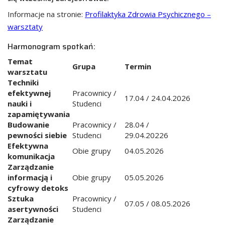
Informacje na stronie:
Profilaktyka Zdrowia Psychicznego –
warsztaty
Harmonogram spotkań:
Temat
Grupa
Termin
warsztatu
Techniki
efektywnej
Pracownicy /
17.04 / 24.04.2026
nauki i
Studenci
zapamiętywania
Budowanie
Pracownicy /
28.04 /
pewności siebie
Studenci
29.04.20226
Efektywna
Obie grupy
04.05.2026
komunikacja
Zarządzanie
informacją i
Obie grupy
05.05.2026
cyfrowy detoks
Sztuka
Pracownicy /
07.05 / 08.05.2026
asertywności
Studenci
Zarządzanie