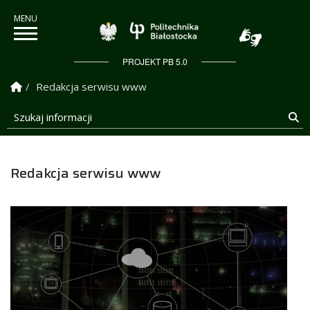
Politechnika Białostock
PROJEKT PB 5.0
Strona Główna
Redakcja serwisu www
Szukaj informacji
Sz
Redakcja serwisu www