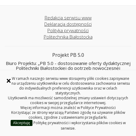
Redakcja serwisu www
Deklaracja dostępności
Polityka prywatności
Politechnika Białostocka
Projekt PB 5.0
Biuro Projektu: „PB 5.0 - dostosowanie oferty dydaktycznej
Politechniki Białostockiej do potrzeb nowoczesnej
gospodarki oraz zielonej i cyfrowej transformacji”
×
(nr umowy FERS.01.05-IP.08-0327/23-00):
W ramach naszego serwisu www stosujemy pliki cookies zapisywane
na urządzeniu użytkownika w celu dostosowania zachowania serwisu
Biuro ds. Rozwoju i Programów Międzynarodowych
do indywidualnych preferencji użytkownika oraz w celach
Politechnika Białostocka
statystycznych.
Użytkownik ma możliwość samodzielnej zmiany ustawień dotyczących
15-351 Białystok, ul. Wiejska 45 A pokój 17 B
cookies w swojej przeglądarce internetowej.
tel. 85 746 91 68
Więcej informacji można znaleźć w
Polityce Prywatności
e-mail: pb5@pb.edu.pl
Korzystając ze strony wyrażają Państwo zgodę na używanie plików
cookies, zgodnie z ustawieniami przeglądarki.
Akceptuję
Politykę prywatności i wykorzystania plików cookies w
Copyright © 2026 Politechnika Białostocka
serwisie.