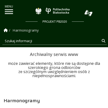
Politechnika Białostock
PROJEKT PB2020
Strona Główna
Harmonogramy
Szukaj informacji
S
Archiwalny serwis www
może zawierać elementy, które nie są dostępne dla
szerokiego grona odbiorców
ze szczególnym uwzględnieniem osób z
niepełnosprawnościami.
Harmonogramy