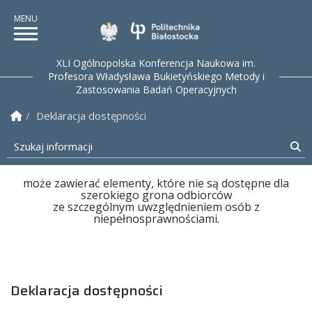
Politechnika Białostock
XLI Ogólnopolska Konferencja Naukowa im.
Profesora Władysława Bukietyńskiego Metody i
Zastosowania Badań Operacyjnych
Strona Główna
Deklaracja dostępności
Szukaj informacji
Sz
Archiwalny serwis www
może zawierać elementy, które nie są dostępne dla
szerokiego grona odbiorców
ze szczególnym uwzględnieniem osób z
niepełnosprawnościami.
Deklaracja dostępności