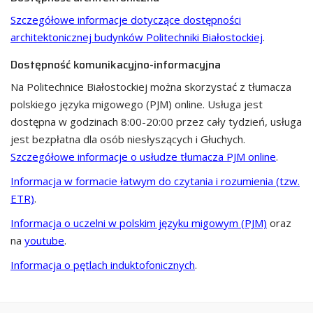
Szczegółowe informacje dotyczące dostępności
architektonicznej budynków Politechniki Białostockiej
.
Dostępność komunikacyjno-informacyjna
Na Politechnice Białostockiej można skorzystać z tłumacza
polskiego języka migowego (PJM) online. Usługa jest
dostępna w godzinach 8:00-20:00 przez cały tydzień, usługa
jest bezpłatna dla osób niesłyszących i Głuchych.
Szczegółowe informacje o usłudze tłumacza PJM online
.
Informacja w formacie łatwym do czytania i rozumienia (tzw.
ETR)
.
Informacja o uczelni w polskim języku migowym (PJM)
oraz
na
youtube
.
Informacja o pętlach induktofonicznych
.