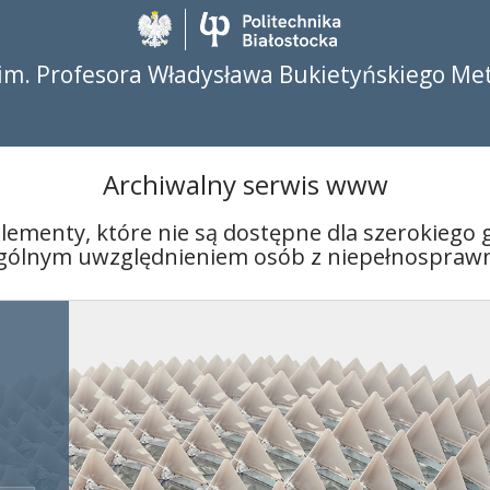
Politechnika Biało
im. Profesora Władysława Bukietyńskiego Me
Archiwalny serwis www
lementy, które nie są dostępne dla szerokiego
ególnym uwzględnieniem osób z niepełnosprawn
rencja Naukowa im. Profesora W