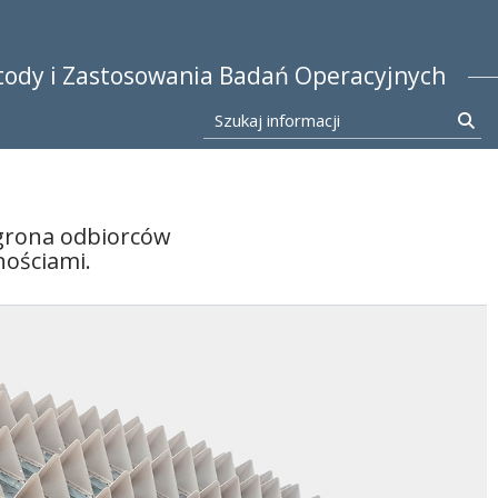
stocka
tody i Zastosowania Badań Operacyjnych
Szukaj informacji
Szu
 grona odbiorców
ościami.
ładysława Bukietyńskiego Meto