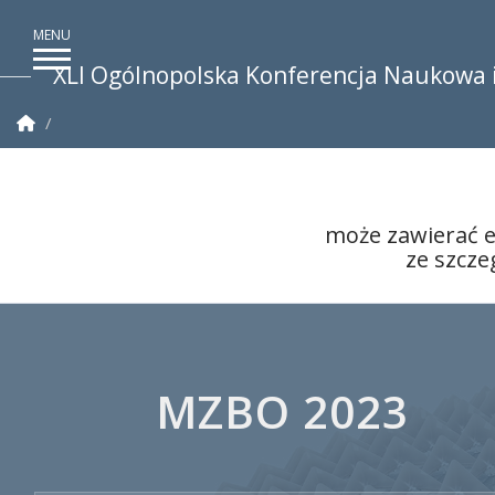
XLI Ogólnopolska Konferencja Naukowa 
Strona Główna
może zawierać e
ze szcz
XLI Ogólnopolska Konfe
MZBO 2023