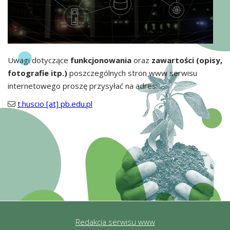
Uwagi dotyczące
funkcjonowania
oraz
zawartości (opisy,
fotografie itp.)
poszczególnych stron www serwisu
internetowego proszę przysyłać na adres:
t.huscio [at] pb.edu.pl
Redakcja serwisu www