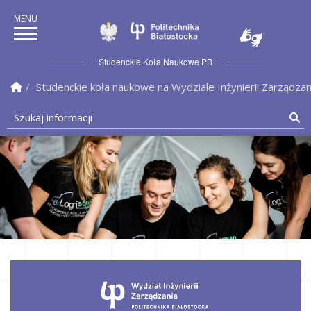
Politechnika Białostock
Studenckie Koła Naukowe PB
Strona Główna
Studenckie koła naukowe na Wydziale Inżynierii Zarządzan
Szukaj informacji
Sz