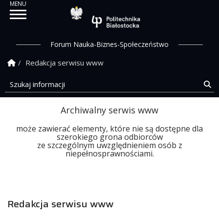
Politechnika Białostock
Forum Nauka-Biznes-Społeczeństwo
Strona Główna
Redakcja serwisu www
Szukaj informacji
Sz
Archiwalny serwis www
może zawierać elementy, które nie są dostępne dla
szerokiego grona odbiorców
ze szczególnym uwzględnieniem osób z
niepełnosprawnościami.
Redakcja serwisu www