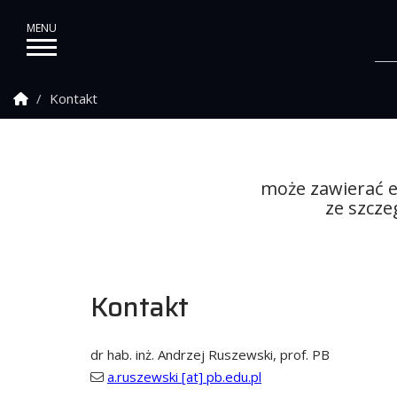
Strona Główna
Kontakt
może zawierać e
ze szcz
Kontakt
dr hab. inż. Andrzej Ruszewski, prof. PB
a.ruszewski [at] pb.edu.pl