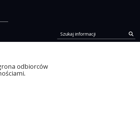
stocka
Szukaj informacji
Szu
 grona odbiorców
ościami.