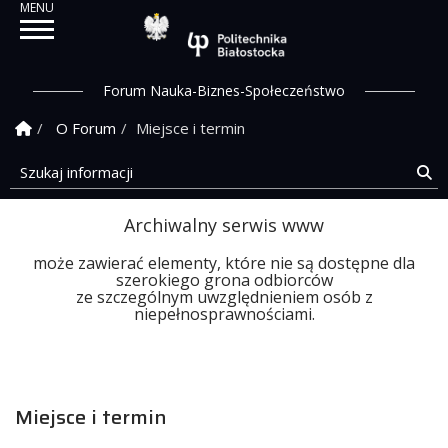
Politechnika Białostock
Forum Nauka-Biznes-Społeczeństwo
Strona Główna
O Forum
Miejsce i termin
Szukaj informacji
Sz
Archiwalny serwis www
może zawierać elementy, które nie są dostępne dla
szerokiego grona odbiorców
ze szczególnym uwzględnieniem osób z
niepełnosprawnościami.
Miejsce i termin