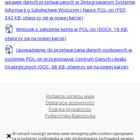
sprawie danych przetwarzanych w Zintegrowanym Systemie
Informacji o Szkolnictwie Wyższym i Nauce POL-on (PDF,
342 KB, otworzy się w nowej karcie)
Wniosek o założenie konta w POL-on (DOCX, 18 KB,
otworzy się na nowej karcie)
Upoważnienie do przetwarzania danych osobowych w
systemie POL-on przygotowuje Centrum Danych i Analiz
Strategicznych (DOC, 68 KB, otworzy się na nowej karcie)
Redakcja serwisu www
Deklaracja dostępności
Polityka prywatności
Politechnika Białostocka
×
W ramach naszego serwisu www stosujemy pliki cookies zapisywane
Centrum Danych i Analiz Strategicznych
na urządzeniu użytkownika w celu dostosowania zachowania serwisu
Politechniki Białostockiej