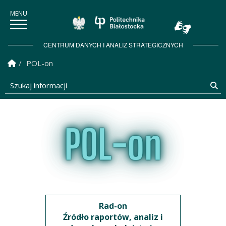
Politechnika Białostock
CENTRUM DANYCH I ANALIZ STRATEGICZNYCH
Strona Główna
POL-on
Szukaj informacji
Sz
Rad-on
Źródło raportów, analiz i