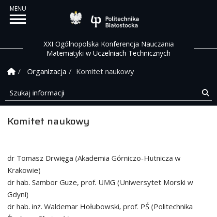
Politechnika Białostock
XXI Ogólnopolska Konferencja Nauczania
Matematyki w Uczelniach Technicznych
Strona Główna
Organizacja
Komitet naukowy
Szukaj informacji
Sz
Komitet naukowy
dr Tomasz Drwięga (Akademia Górniczo-Hutnicza w
Krakowie)
dr hab. Sambor Guze, prof. UMG (Uniwersytet Morski w
Gdyni)
dr hab. inż. Waldemar Hołubowski, prof. PŚ (Politechnika