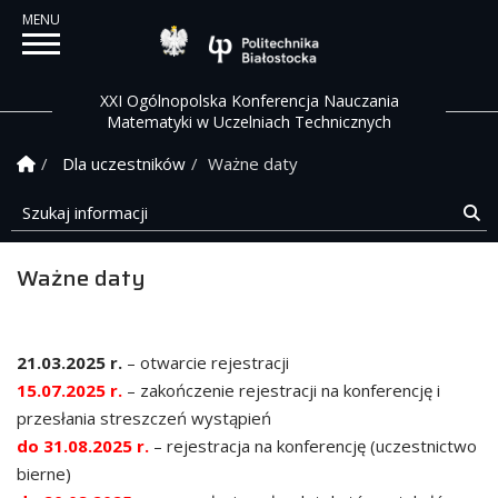
Politechnika Białostock
XXI Ogólnopolska Konferencja Nauczania
Matematyki w Uczelniach Technicznych
Strona Główna
Dla uczestników
Ważne daty
Szukaj informacji
Sz
Ważne daty
21.03.2025 r.
– otwarcie rejestracji
15.07.2025 r.
– zakończenie rejestracji na konferencję i
przesłania streszczeń wystąpień
do 31.08.2025 r.
– rejestracja na konferencję (uczestnictwo
bierne)