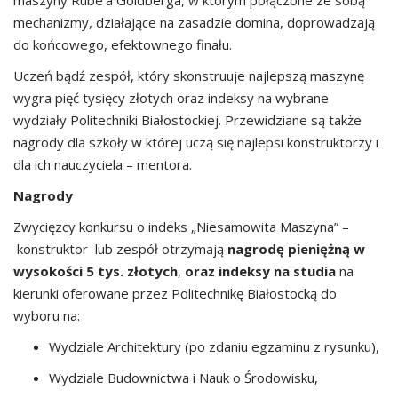
maszyny Rube’a Goldberga, w którym połączone ze sobą
mechanizmy, działające na zasadzie domina, doprowadzają
do końcowego, efektownego finału.
Uczeń bądź zespół, który skonstruuje najlepszą maszynę
wygra pięć tysięcy złotych oraz indeksy na wybrane
wydziały Politechniki Białostockiej. Przewidziane są także
nagrody dla szkoły w której uczą się najlepsi konstruktorzy i
dla ich nauczyciela – mentora.
Nagrody
Zwycięzcy konkursu o indeks „Niesamowita Maszyna” –
konstruktor lub zespół otrzymają
nagrodę pieniężną w
wysokości 5 tys. złotych
,
oraz indeksy na studia
na
kierunki oferowane przez Politechnikę Białostocką do
wyboru na:
Wydziale Architektury (po zdaniu egzaminu z rysunku),
Wydziale Budownictwa i Nauk o Środowisku,