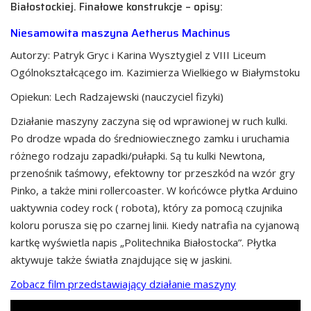
Białostockiej. Finałowe konstrukcje – opisy:
Niesamowita maszyna Aetherus Machinus
Autorzy: Patryk Gryc i Karina Wysztygiel z VIII Liceum
Ogólnokształcącego im. Kazimierza Wielkiego w Białymstoku
Opiekun: Lech Radzajewski (nauczyciel fizyki)
Działanie maszyny zaczyna się od wprawionej w ruch kulki.
Po drodze wpada do średniowiecznego zamku i uruchamia
różnego rodzaju zapadki/pułapki. Są tu kulki Newtona,
przenośnik taśmowy, efektowny tor przeszkód na wzór gry
Pinko, a także mini rollercoaster. W końcówce płytka Arduino
uaktywnia codey rock ( robota), który za pomocą czujnika
koloru porusza się po czarnej linii. Kiedy natrafia na cyjanową
kartkę wyświetla napis „Politechnika Białostocka”. Płytka
aktywuje także światła znajdujące się w jaskini.
Zobacz film przedstawiający działanie maszyny