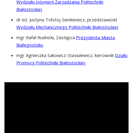
Wydziału Inżynierii Zarządzania Politechniki
Białostockiej
dr inż. Justyna Tołstoj-Sienkiewicz, przedstawiciel
Wydziału Mechanicznego Politechniki Białostockiej
mgr Rafał Rudnicki, Zastępca
Prezydenta Miasta
Białegostoku
mgr Agnieszka Sakowicz-Stasiulewicz, kierownik
Działu
Promocji Politechniki Białostockiej
.