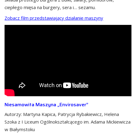
ciepłego mięsa na burgery, sera i… sezamu.
Zobacz film przedstawiający działanie maszyny
Niesamowita Maszyna „Envirosaver”
Autorzy: Martyna Kapica, Patrycja Rybakiewicz, Helena
Szoka z I Liceum Ogólnokształcącego im. Adama Mickiewicza
w Białymstoku