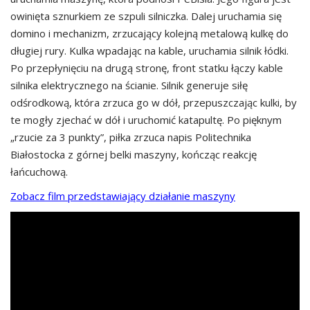
owinięta sznurkiem ze szpuli silniczka. Dalej uruchamia się
domino i mechanizm, zrzucający kolejną metalową kulkę do
długiej rury. Kulka wpadając na kable, uruchamia silnik łódki.
Po przepłynięciu na drugą stronę, front statku łączy kable
silnika elektrycznego na ścianie. Silnik generuje siłę
odśrodkową, która zrzuca go w dół, przepuszczając kulki, by
te mogły zjechać w dół i uruchomić katapultę. Po pięknym
„rzucie za 3 punkty”, piłka zrzuca napis Politechnika
Białostocka z górnej belki maszyny, kończąc reakcję
łańcuchową.
Zobacz film przedstawiający działanie maszyny