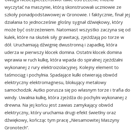
wyczytać na maszynie, którą skonstruowali uczniowie ze
szkoły ponadpodstawowej w Gronowie. I faktycznie, finał jej
działania to jednocześnie głośny sygnał dźwiękowy, który
może być ostrzeżeniem. Natomiast wszystko zaczyna się od
kulek, które na skutek siły grawitacji, zjeżdżają po torze w
dół. Uruchamiają dźwignię dwustronną i zapadkę, która
uderza w pierwszy klocek domina. Ostatni klocek domina
wprawia w ruch kulkę, która wpada do spiralnej zjeżdżalni
wykonanej z rury elektroizolacyjnej. Kolejny element to
taśmociąg i pochylnia. Spadające kulki otwierają obwód
elektryczny elektromagnesu, blokujący metalowy
samochodzik. Autko porusza się po własnym torze i trafia do
windy. Uwalnia kulkę, która zjeżdża do pochylni wykonanej z
drewna. Na jej końcu jest zawias zamykający obwód
elektryczny, który uruchamia drugi efekt świetlny oraz
dźwiękowy, kończąc tym pracę „Niesamowitej Maszyny
Gronotech”.