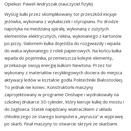
Opiekun: Paweł Andryszak (nauczyciel fizyki)
Wyścig kulki przez skomplikowany tor przeszkód inicjuje
jeżówka, wykonana z wykałaczek i styropianu. Po drodze
napotyka na miedzianą spiralę, wykonaną z zużytych
elementów elektrycznych, rekina, wykonanego z kartonów
po pizzy. Slalomem kulka dojeżdża do rozgwiazdy i wpada
do walca wykonanego z rolek papierowych. Na końcu kulka
wpada do pojemnika, przemieszcza kolejne elementy,
przekazuje swoją energię kulkom Newtona. Przez tor
wykonany z materiałów recyklingowych dociera do miejsca
aktywacji ledów w kształcie godła Politechniki Białostockiej.
To jednak nie koniec. Konstruktorki maszyny
zaprojektowany w programie Onshape i wydrukowały na
szkolnej drukarce 3D cylinder, który kieruje kulkę do mostu i
do żaglowca. Statek napędzany wiatraczkiem z układu
chłodniczego ze starego komputera „wyrusza” w wyprawę
po skarb. Finał maszyny to otwarcie skrzyni ze skarbami.