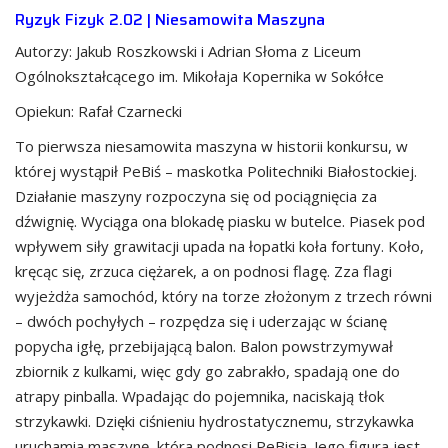
Ryzyk Fizyk 2.02 | Niesamowita Maszyna
Autorzy: Jakub Roszkowski i Adrian Słoma z Liceum
Ogólnokształcącego im. Mikołaja Kopernika w Sokółce
Opiekun: Rafał Czarnecki
To pierwsza niesamowita maszyna w historii konkursu, w
której wystąpił PeBiś – maskotka Politechniki Białostockiej.
Działanie maszyny rozpoczyna się od pociągnięcia za
dźwignię. Wyciąga ona blokadę piasku w butelce. Piasek pod
wpływem siły grawitacji upada na łopatki koła fortuny. Koło,
kręcąc się, zrzuca ciężarek, a on podnosi flagę. Zza flagi
wyjeżdża samochód, który na torze złożonym z trzech równi
– dwóch pochyłych – rozpędza się i uderzając w ścianę
popycha igłę, przebijającą balon. Balon powstrzymywał
zbiornik z kulkami, więc gdy go zabrakło, spadają one do
atrapy pinballa. Wpadając do pojemnika, naciskają tłok
strzykawki. Dzięki ciśnieniu hydrostatycznemu, strzykawka
uruchamia maszynę, która podnosi PeBisia. Jego figura jest