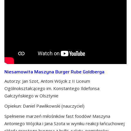
Niesamowita Maszyna Burger Rube Goldberga
Autorzy: Jan Szot, Antoni Wójcik z II Liceum
Ogólnokształcącego im. Konstantego Ildefonsa
Gałczyńskiego w Olsztynie
Opiekun: Daniel Pawlikowski (nauczyciel)
Spełnienie marzeń miłośników fast foodów! Maszyna
Antoniego Wójcika i Jana Szota w wyniku reakcji łańcuchowej
składa prostego burgera z bułki, sałaty, pomidorów,