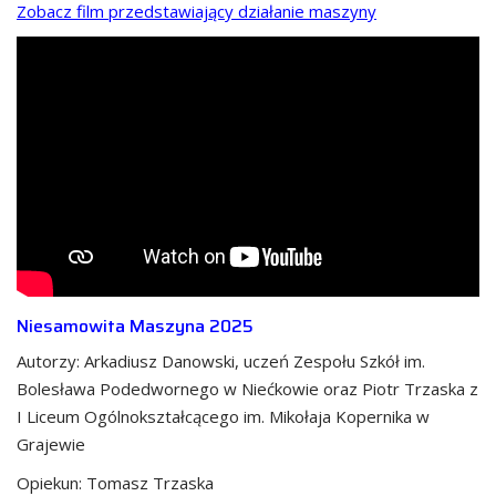
Zobacz film przedstawiający działanie maszyny
Niesamowita Maszyna 2025
Autorzy: Arkadiusz Danowski, uczeń Zespołu Szkół im.
Bolesława Podedwornego w Niećkowie oraz Piotr Trzaska z
I Liceum Ogólnokształcącego im. Mikołaja Kopernika w
Grajewie
Opiekun: Tomasz Trzaska