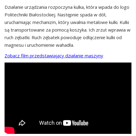
Działanie urządzania rozpoczyna kulka, która wpada do logo
Politechniki Białostockiej. Następnie spada w dół,
uruchamiając mechanizm, który uwalnia metalowe kulki. Kulki
są transportowane za pomocą koszyka. Ich zrzut wprawia w
ruch zębatki. Ruch zębatek powoduje odłączenie kulki od
magnesu i uruchomienie wahadła.
Zobacz film przedstawiający działanie maszyny