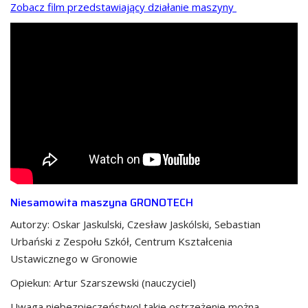
Zobacz film przedstawiający działanie maszyny
Niesamowita maszyna GRONOTECH
Autorzy: Oskar Jaskulski, Czesław Jaskólski, Sebastian
Urbański z Zespołu Szkół, Centrum Kształcenia
Ustawicznego w Gronowie
Opiekun: Artur Szarszewski (nauczyciel)
Uwaga niebezpieczeństwo! takie ostrzeżenie można