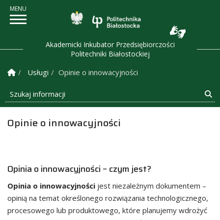
Politechnika Białostock
Akademicki Inkubator Przedsiębiorczości
Politechniki Białostockiej
Strona Główna
Usługi
Opinie o innowacyjności
Szukaj informacji
Sz
Opinie o innowacyjności
Opinia o innowacyjności – czym jest?
Opinia o innowacyjności
jest niezależnym dokumentem –
opinią na temat określonego rozwiązania technologicznego,
procesowego lub produktowego, które planujemy wdrożyć