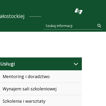
stocka
ałostockiej
Szukaj informacji
Szu
Usługi
Mentoring i doradztwo
Wynajem sali szkoleniowej
Szkolenia i warsztaty