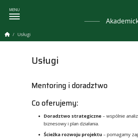
Akademicki
Strona Główna
Usługi
Usługi
Mentoring i doradztwo
Co oferujemy:
Doradztwo strategiczne
– wspólnie anali
biznesowy i plan działania.
Ścieżka rozwoju projektu
– pomagamy zapl