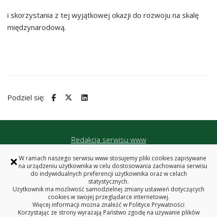
i skorzystania z tej wyjątkowej okazji do rozwoju na skalę
międzynarodową.
Podziel się:
Redakcja serwisu www
Deklaracja dostępności
×
W ramach naszego serwisu www stosujemy pliki cookies zapisywane
Polityka prywatności
na urządzeniu użytkownika w celu dostosowania zachowania serwisu
do indywidualnych preferencji użytkownika oraz w celach
statystycznych.
Akademicki Inkubator Przedsiębiorczości Politechniki
Użytkownik ma możliwość samodzielnej zmiany ustawień dotyczących
Białostockiej
cookies w swojej przeglądarce internetowej.
Więcej informacji można znaleźć w
Polityce Prywatności
Zwierzyniecka 4 lok. 12, 15-312 Białystok
Korzystając ze strony wyrażają Państwo zgodę na używanie plików