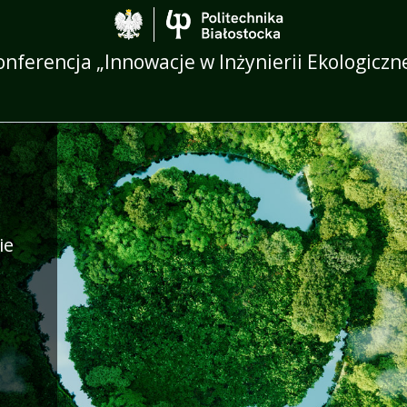
Politechnika Biało
onferencja „Innowacje w Inżynierii Ekologiczne
 Inżynierii Ekologicznej”
ie