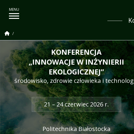
K
Strona Główna
KONFERENCJA
„INNOWACJE W INŻYNIERII
Konferencja „Innowacje w
EKOLOGICZNEJ”
środowisko, zdrowie człowieka i technolog
21 – 24 czerwiec 2026 r.
Politechnika Białostocka