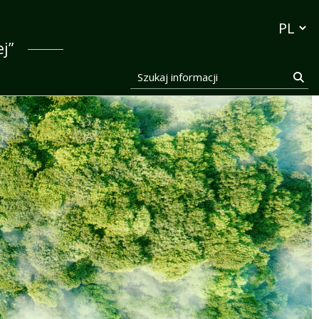
stocka
Przełącz
j”
Szukaj informacji
Szu