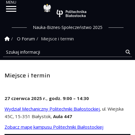
Politechnika Białostock
Nauka-Biznes-Społeczeństwo 2025
Strona Główna
O Forum
Miejsce i termin
Szukaj informacji
Sz
Miejsce i termin
27 czerwca 2025 r.
,
godz. 9:00 – 14:30
Wydział Mechaniczny Politechniki Białostockiej
, ul. Wiejska
45C, 15-351 Białystok,
Aula 447
Zobacz mapę kampusu Politechniki Białostockiej