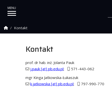
Strona Główna
Kontakt
Kontakt
prof. dr hab. inż. Jolanta Pauk
j.pauk [at] pb.edu.pl
;
571-443-062
mgr Kinga Jatkowska-Łukaszuk
k.jatkowska [at] pb.edu.pl
;
797-990-770