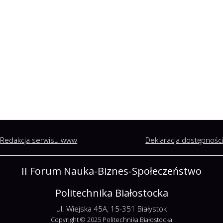
Redakcja serwisu www
Deklaracja dostępnośc
II Forum Nauka-Biznes-Społeczeństwo
Politechnika Białostocka
ul. Wiejska 45A, 15-351 Białystok
Copyright © 2025 Politechnika Białostocka