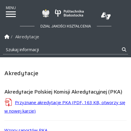
Politechnika Białostock
DZIAŁ JAKOŚCI KSZTAŁCENIA
Strona Główna
Akredytacje
Szukaj informacji
Sz
Akredytacje
Akredytacje Polskiej Komisji Akredytacyjnej (PKA)
Przyznane akredytacje PKA
(PDF, 163 KB, otworzy się
w nowej karcie)
Wzory raportów PKA