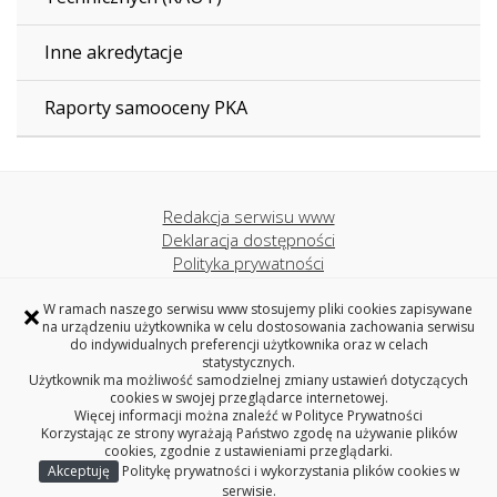
Inne akredytacje
Raporty samooceny PKA
Redakcja serwisu www
Deklaracja dostępności
Polityka prywatności
Politechnika Białostocka
×
W ramach naszego serwisu www stosujemy pliki cookies zapisywane
na urządzeniu użytkownika w celu dostosowania zachowania serwisu
do indywidualnych preferencji użytkownika oraz w celach
Dział Jakości Kształcenia Politechniki Białostockiej
statystycznych.
Użytkownik ma możliwość samodzielnej zmiany ustawień dotyczących
ul. Wiejska 45C (pokoje: 223, 225), 15-351 Białystok
cookies w swojej przeglądarce internetowej.
tel. 85 746-92-91, 85 746-90-16
Więcej informacji można znaleźć w
Polityce Prywatności
e-mail: djk@pb.edu.pl
Korzystając ze strony wyrażają Państwo zgodę na używanie plików
cookies, zgodnie z ustawieniami przeglądarki.
Akceptuję
Politykę prywatności i wykorzystania plików cookies w
Copyright © 2026 Politechnika Białostocka
serwisie.