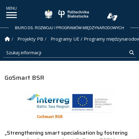
Politechnika Białostock
BIURO DS. ROZWOJU I PROGRAMÓW MIĘDZYNARODOWYCH
Strona Główna
Projekty PB
Programy UE / Programy międzynarodo
Szukaj informacji
Sz
GoSmart BSR
„Strengthening smart specialisation by fostering