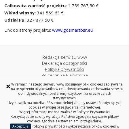
Całkowita wartość projektu:
1 759 767,50 €
Wkład własny:
341 569,63 €
Udział PB:
327 877,50 €
Link do strony projektu:
www.gosmartbsr.eu
Redakcja serwisu www
Deklaracja dostępności
Polityka prywatności
Politechnika Białostocka
×
W ramach naszego serwisu www stosujemy pliki cookies zapisywane
na urządzeniu użytkownika w celu dostosowania zachowania serwisu
BIURO DS. ROZWOJU I PROGRAMÓW
do indywidualnych preferencji użytkownika oraz w celach
MIĘDZYNARODOWYCH
statystycznych.
POLITECHNIKI BIAŁOSTOCKIEJ
Użytkownik ma możliwość samodzielnej zmiany ustawień dotyczących
cookies w swojej przeglądarce internetowej.
ul. Wiejska 45A, 15-351 Białystok
Więcej informacji można znaleźć w
Polityce Prywatności
tel. 85 746 91 68, fax 85 746 97 64
Korzystając ze strony wyrażają Państwo zgodę na używanie plików
cookies, zgodnie z ustawieniami przeglądarki.
Akceptuję
Politykę prywatności i wykorzystania plików cookies w
Copyright © 2026 Politechnika Białostocka