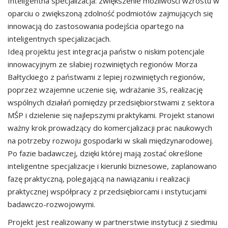
Inteligentna specjalizacja: zwiększenie możliwości wzrostu w
oparciu o zwiększoną zdolność podmiotów zajmujących się
innowacją do zastosowania podejścia opartego na
inteligentnych specjalizacjach.
Ideą projektu jest integracja państw o niskim potencjale
innowacyjnym ze słabiej rozwiniętych regionów Morza
Bałtyckiego z państwami z lepiej rozwiniętych regionów,
poprzez wzajemne uczenie się, wdrażanie 3S, realizację
wspólnych działań pomiędzy przedsiębiorstwami z sektora
MŚP i dzielenie się najlepszymi praktykami. Projekt stanowi
ważny krok prowadzący do komercjalizacji prac naukowych
na potrzeby rozwoju gospodarki w skali międzynarodowej.
Po fazie badawczej, dzięki której mają zostać określone
inteligentne specjalizacje i kierunki biznesowe, zaplanowano
fazę praktyczną, polegającą na nawiązaniu i realizacji
praktycznej współpracy z przedsiębiorcami i instytucjami
badawczo-rozwojowymi.
Projekt jest realizowany w partnerstwie instytucji z siedmiu