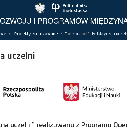
Politechnika Biało
 ROZWOJU I PROGRAMÓW MIĘDZY
owe
Projekty zrealizowane
Doskonałość dydaktyczna uczeln
a uczelni
zna uczelni” realizowany z Programu Ope