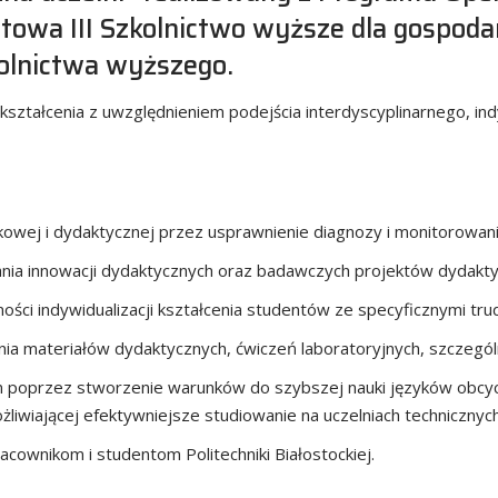
owa III Szkolnictwo wyższe dla gospodark
kolnictwa wyższego.
kształcenia z uwzględnieniem podejścia interdyscyplinarnego, in
owej i dydaktycznej przez usprawnienie diagnozy i monitorowan
nia innowacji dydaktycznych oraz badawczych projektów dydak
ości indywidualizacji kształcenia studentów ze specyficznymi trud
ia materiałów dydaktycznych, ćwiczeń laboratoryjnych, szczegól
 poprzez stworzenie warunków do szybszej nauki języków obcyc
ożliwiającej efektywniejsze studiowanie na uczelniach techniczny
cownikom i studentom Politechniki Białostockiej.