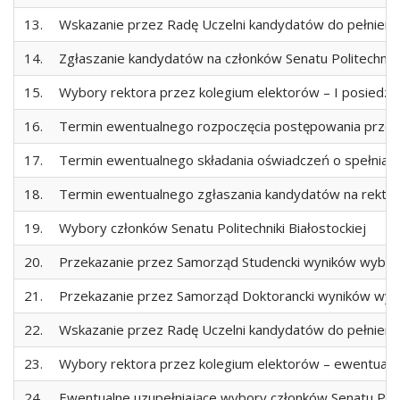
13.
Wskazanie przez Radę Uczelni kandydatów do pełnienia 
14.
Zgłaszanie kandydatów na członków Senatu Politechniki
15.
Wybory rektora przez kolegium elektorów – I posiedz
16.
Termin ewentualnego rozpoczęcia postępowania przez R
17.
Termin ewentualnego składania oświadczeń o spełniani
18.
Termin ewentualnego zgłaszania kandydatów na rektora
19.
Wybory członków Senatu Politechniki Białostockiej
20.
Przekazanie przez Samorząd Studencki wyników wyborów
21.
Przekazanie przez Samorząd Doktorancki wyników wybor
22.
Wskazanie przez Radę Uczelni kandydatów do pełnienia 
23.
Wybory rektora przez kolegium elektorów – ewentualn
24.
Ewentualne uzupełniające wybory członków Senatu Polite