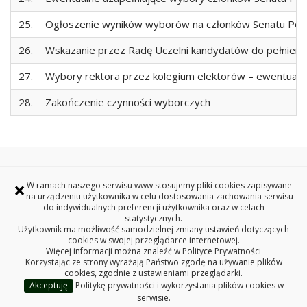
25.
Ogłoszenie wyników wyborów na członków Senatu Polite
26.
Wskazanie przez Radę Uczelni kandydatów do pełnienia 
27.
Wybory rektora przez kolegium elektorów – ewentualn
28.
Zakończenie czynności wyborczych
Redakcja serwisu www
×
W ramach naszego serwisu www stosujemy pliki cookies zapisywane
Deklaracja dostępności
na urządzeniu użytkownika w celu dostosowania zachowania serwisu
Polityka prywatności
do indywidualnych preferencji użytkownika oraz w celach
statystycznych.
Użytkownik ma możliwość samodzielnej zmiany ustawień dotyczących
cookies w swojej przeglądarce internetowej.
WYBORY 2024
Więcej informacji można znaleźć w
Polityce Prywatności
POLITECHNIKA BIAŁOSTOCKA
Korzystając ze strony wyrażają Państwo zgodę na używanie plików
cookies, zgodnie z ustawieniami przeglądarki.
ul. Wiejska 45A, 15-351 Białystok
Akceptuję
Politykę prywatności i wykorzystania plików cookies w
Copyright © 2026 Politechnika Białostocka
serwisie.