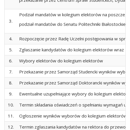
przekazanie przez Centrum Spraw Studenckich, Dydakty
Podział mandatów w kolegium elektorów na poszczegó
3.
podział mandatów do Senatu Politechniki Białostockiej
4.
Rozpoczęcie przez Radę Uczelni postępowania w spraw
5.
Zgłaszanie kandydatów do kolegium elektorów wraz z o
6.
Wybory elektorów do kolegium elektorów
7.
Przekazanie przez Samorząd Studencki wyników wybor
8.
Przekazanie przez Samorząd Doktorancki wyników wyb
9.
Ewentualne uzupełniające wybory do kolegium elektor
10.
Termin składania oświadczeń o spełnianiu wymagań usta
11.
Ogłoszenie wyników wyborów do kolegium elektorów
12.
Termin zgłaszania kandydatów na rektora do przewodni