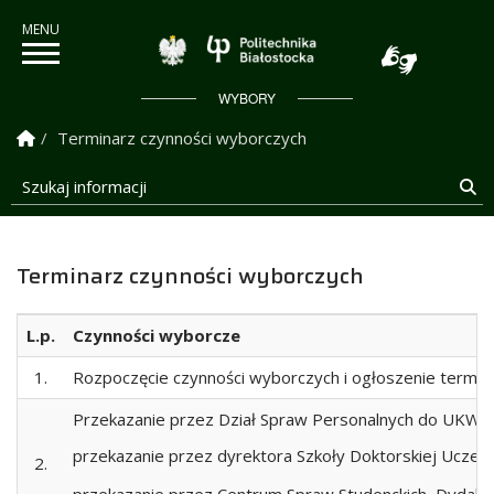
Politechnika Białostock
WYBORY
Strona Główna
Terminarz czynności wyborczych
Szukaj informacji
Sz
Terminarz czynności wyborczych
L.p.
Czynności wyborcze
1.
Rozpoczęcie czynności wyborczych i ogłoszenie termi
Przekazanie przez Dział Spraw Personalnych do UKW d
przekazanie przez dyrektora Szkoły Doktorskiej Uczel
2.