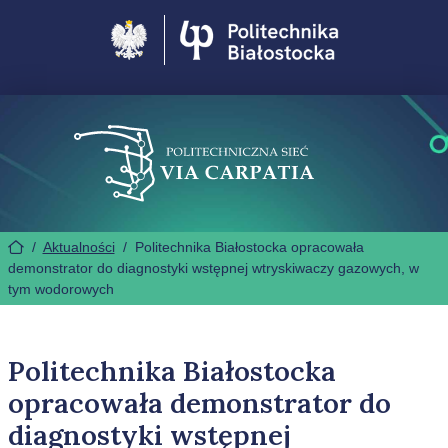
Politechnika Białostocka
/
Aktualności
/
Politechnika Białostocka opracowała
demonstrator do diagnostyki wstępnej wtryskiwaczy gazowych, w
tym wodorowych
Politechnika Białostocka
opracowała demonstrator do
diagnostyki wstępnej