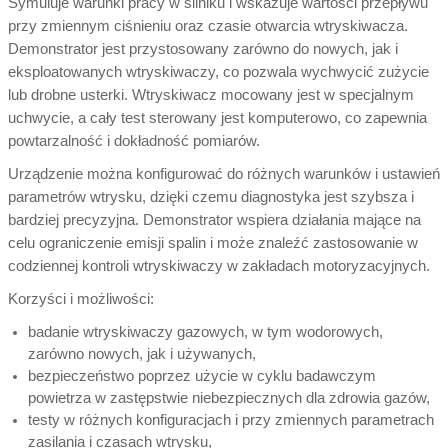
Symuluje warunki pracy w silniku i wskazuje wartości przepływu
przy zmiennym ciśnieniu oraz czasie otwarcia wtryskiwacza.
Demonstrator jest przystosowany zarówno do nowych, jak i
eksploatowanych wtryskiwaczy, co pozwala wychwycić zużycie
lub drobne usterki. Wtryskiwacz mocowany jest w specjalnym
uchwycie, a cały test sterowany jest komputerowo, co zapewnia
powtarzalność i dokładność pomiarów.
Urządzenie można konfigurować do różnych warunków i ustawień
parametrów wtrysku, dzięki czemu diagnostyka jest szybsza i
bardziej precyzyjna. Demonstrator wspiera działania mające na
celu ograniczenie emisji spalin i może znaleźć zastosowanie w
codziennej kontroli wtryskiwaczy w zakładach motoryzacyjnych.
Korzyści i możliwości:
badanie wtryskiwaczy gazowych, w tym wodorowych,
zarówno nowych, jak i używanych,
bezpieczeństwo poprzez użycie w cyklu badawczym
powietrza w zastępstwie niebezpiecznych dla zdrowia gazów,
testy w różnych konfiguracjach i przy zmiennych parametrach
zasilania i czasach wtrysku,