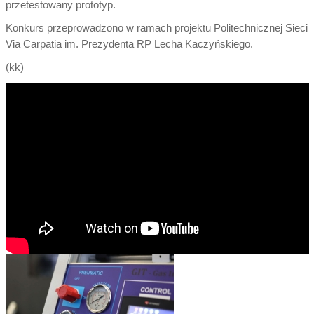
przetestowany prototyp.
Konkurs przeprowadzono w ramach projektu Politechnicznej Sieci
Via Carpatia im. Prezydenta RP Lecha Kaczyńskiego.
(kk)