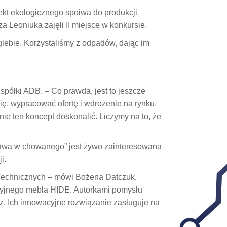
kt ekologicznego spoiwa do produkcji
 Leoniuka zajęli II miejsce w konkursie.
glebie. Korzystaliśmy z odpadów, dając im
półki ADB. – Co prawda, jest to jeszcze
ę, wypracować ofertę i wdrożenie na rynku.
ie ten koncept doskonalić. Liczymy na to, że
bawa w chowanego” jest żywo zainteresowana
i.
 Technicznych – mówi Bożena Datczuk,
kcyjnego mebla HIDE. Autorkami pomysłu
rz. Ich innowacyjne rozwiązanie zasługuje na