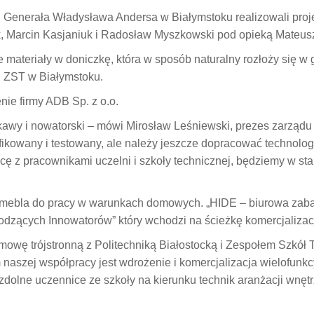
 Generała Władysława Andersa w Białymstoku realizowali proje
k, Marcin Kasjaniuk i Radosław Myszkowski pod opieką Mateusza
 materiały w doniczkę, która w sposób naturalny rozłoży się w 
ń ZST w Białymstoku.
nie firmy ADB Sp. z o.o.
awy i nowatorski – mówi Mirosław Leśniewski, prezes zarządu s
ikowany i testowany, ale należy jeszcze dopracować technologi
ę z pracownikami uczelni i szkoły technicznej, będziemy w stan
o mebla do pracy w warunkach domowych. „HIDE – biurowa za
hodzących Innowatorów” który wchodzi na ścieżkę komercjalizacj
mowę trójstronną z Politechniką Białostocką i Zespołem Szkół
naszej współpracy jest wdrożenie i komercjalizacja wielofun
 zdolne uczennice ze szkoły na kierunku technik aranżacji wnęt