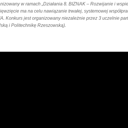
nizowany w ramach „Działania 8. BIZNAK – Rozwijanie i wspie
ęwzięcie ma na celu nawiązanie trwałej, systemowej współpra
. Konkurs jest organizowany niezależnie przez 3 uczelnie partn
lską i Politechnikę Rzeszowską).