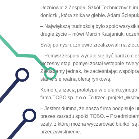
Uczniowie z Zespołu Szkół Technicznych im.
doniczki, która znika w glebie. Adam Ściepu
– Największą trudnością było spoić wszystkie
drugie życie – mówi Marcin Kasjaniuk, ucze
Swój pomysł uczniowie zrealizowali na zlece
– Pomysł zespołu wydaje się być bardzo ciek
wczesny etap, pomysł został wstępnie zweryf
Zakładamy jednak, że zacieśniając współprac
stanie się realną ofertą rynkową.
Komercjalizacją prototypu wielofunkcyjneg
firma TOBO sp. z o.o. To trzeci projekt „Wsc
– Jestem dumna, że nasza firma podpisuje u
prezes zarządu spółki TOBO. – Przedmiotem 
szafy, z której można wyczarować biurko, są
urzeczywistnienie.