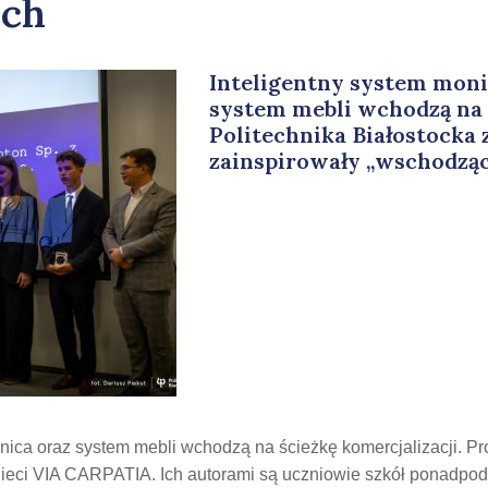
ch
Inteligentny system moni
system mebli wchodzą na ś
Politechnika Białostocka
zainspirowały „wschodzą
nica oraz system mebli wchodzą na ścieżkę komercjalizacji. Pro
Sieci VIA CARPATIA. Ich autorami są uczniowie szkół ponadp