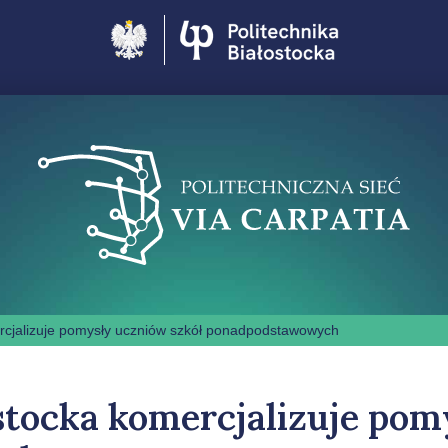
Politechnika Białostocka
ercjalizuje pomysły uczniów szkół ponadpodstawowych
ostocka komercjalizuje pom