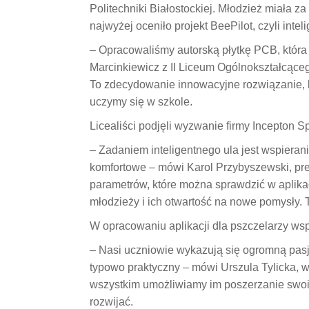
Politechniki Białostockiej. Młodzież miała 
najwyżej oceniło projekt BeePilot, czyli inte
–
Opracowaliśmy autorską płytkę PCB, która
Marcinkiewicz z II Liceum Ogólnokształcące
To zdecydowanie innowacyjne rozwiązanie, bo
uczymy się w szkole.
Licealiści podjęli wyzwanie firmy Incepton S
– Zadaniem inteligentnego ula jest wspierani
komfortowe – mówi Karol Przybyszewski, prez
parametrów, które można sprawdzić w aplikac
młodzieży i ich otwartość na nowe pomysły.
W opracowaniu aplikacji dla pszczelarzy wsp
– Nasi uczniowie wykazują się ogromną pasj
typowo praktyczny – mówi Urszula Tylicka, wi
wszystkim umożliwiamy im poszerzanie swoi
rozwijać.