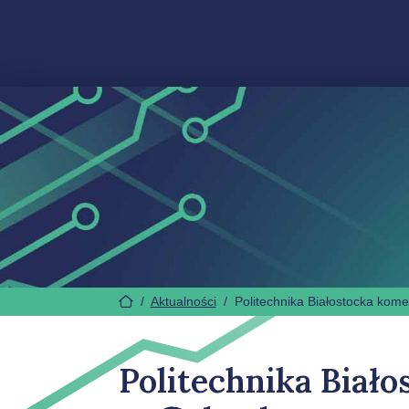
/
Aktualności
/
Politechnika Białostocka kom
Politechnika Biał