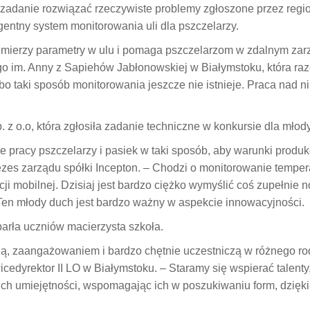
za zadanie rozwiązać rzeczywiste problemy zgłoszone przez regi
ligentny system monitorowania uli dla pszczelarzy.
 mierzy parametry w ulu i pomaga pszczelarzom w zdalnym zar
go im. Anny z Sapiehów Jabłonowskiej w Białymstoku, która ra
 taki sposób monitorowania jeszcze nie istnieje. Praca nad ni
p. z o.o, która zgłosiła zadanie techniczne w konkursie dla mło
e pracy pszczelarzy i pasiek w taki sposób, aby warunki produkc
es zarządu spółki Incepton. – Chodzi o monitorowanie temperat
ji mobilnej. Dzisiaj jest bardzo ciężko wymyślić coś zupełnie 
 Ten młody duch jest bardzo ważny w aspekcie innowacyjności.
arła uczniów macierzysta szkoła.
ą, zaangażowaniem i bardzo chętnie uczestniczą w różnego rodz
cedyrektor II LO w Białymstoku. – Staramy się wspierać talenty,
ch umiejętności, wspomagając ich w poszukiwaniu form, dzięk