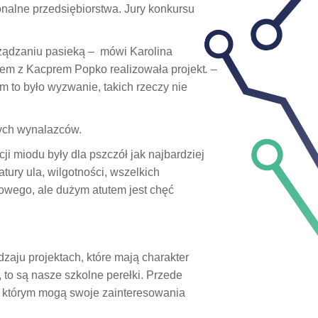
onalne przedsiębiorstwa. Jury konkursu
ządzaniu pasieką
–
mówi Karolina
zem z Kacprem Popko realizowała projekt
. –
m to było wyzwanie, takich rzeczy nie
dych wynalazców.
ji miodu były dla pszczół jak najbardziej
ury ula, wilgotności, wszelkich
nowego, ale dużym atutem jest chęć
aju projektach, które mają charakter
 to są nasze szkolne perełki. Przede
i którym mogą swoje zainteresowania