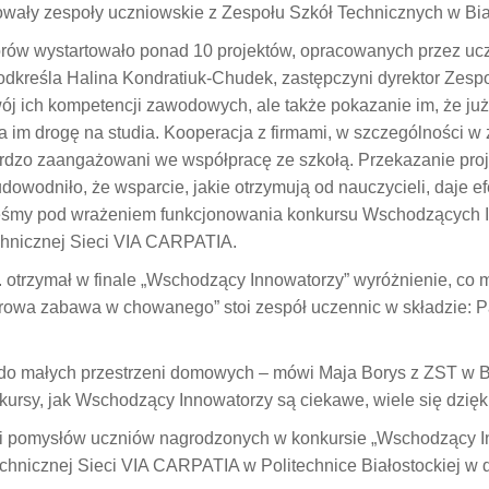
wały zespoły uczniowskie z Zespołu Szkół Technicznych w Biał
rów wystartowało ponad 10 projektów, opracowanych przez ucz
odkreśla Halina Kondratiuk-Chudek, zastępczyni dyrektor Zesp
zwój ich kompetencji zawodowych, ale także pokazanie im, że 
a im drogę na studia. Kooperacja z firmami, w szczególności w
ardzo zaangażowani we współpracę ze szkołą. Przekazanie proj
udowodniło, że wsparcie, jakie otrzymują od nauczycieli, daje e
eśmy pod wrażeniem funkcjonowania konkursu Wschodzących I
echnicznej Sieci VIA CARPATIA.
. otrzymał w finale „Wschodzący Innowatorzy” wyróżnienie, co mi
rowa zabawa w chowanego” stoi zespół uczennic w składzie: P
ka do małych przestrzeni domowych – mówi Maja Borys z ZST w
kursy, jak Wschodzący Innowatorzy są ciekawe, wiele się dzię
ji pomysłów uczniów nagrodzonych w konkursie „Wschodzący I
chnicznej Sieci VIA CARPATIA w Politechnice Białostockiej w d