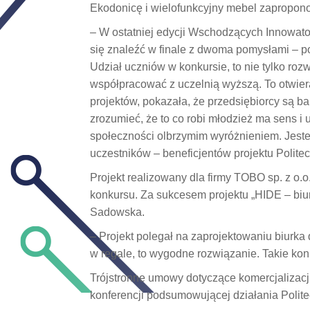
Ekodonicę i wielofunkcyjny mebel zapropono
– W ostatniej edycji Wschodzących Innowato
się znaleźć w finale z dwoma pomysłami – p
Udział uczniów w konkursie, to nie tylko ro
współpracować z uczelnią wyższą. To otwier
projektów, pokazała, że przedsiębiorcy są b
zrozumieć, że to co robi młodzież ma sens i 
społeczności olbrzymim wyróżnieniem. Jest
uczestników – beneficjentów projektu Polit
Projekt realizowany dla firmy TOBO sp. z o.o
konkursu. Za sukcesem projektu „HIDE – biu
Sadowska.
– Projekt polegał na zaprojektowaniu biur
w regale, to wygodne rozwiązanie. Takie kon
Trójstronne umowy dotyczące komercjalizac
konferencji podsumowującej działania Polite