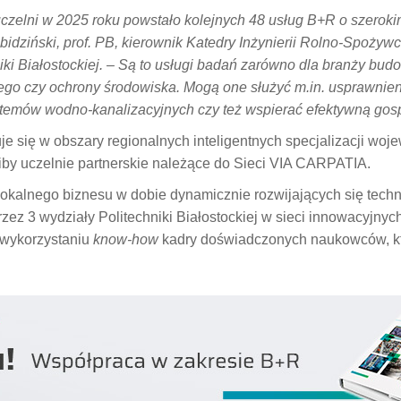
czelni w 2025 roku powstało kolejnych 48 usług B+R o szerok
Obidziński, prof. PB, kierownik Katedry Inżynierii Rolno-Spoży
ki Białostockiej. – Są to usługi badań zarówno dla branży bud
ego czy ochrony środowiska. Mogą one służyć m.in. usprawnieni
ystemów wodno-kanalizacyjnych czy też wspierać efektywną go
suje się w obszary regionalnych inteligentnych specjalizacji woj
iby uczelnie partnerskie należące do Sieci VIA CARPATIA.
okalnego biznesu w dobie dynamicznie rozwijających się technol
zez 3 wydziały Politechniki Białostockiej w sieci innowacyjny
 wykorzystaniu
know-how
kadry doświadczonych naukowców, kt