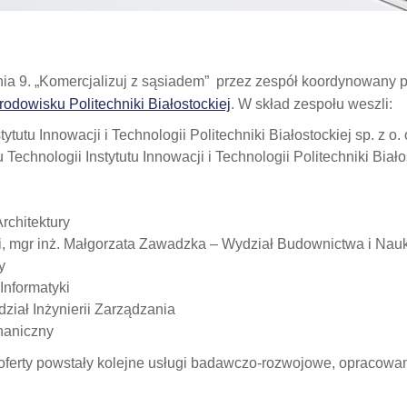
a 9. „Komercjalizuj z sąsiadem” przez zespół koordynowany pr
odowisku Politechniki Białostockiej
. W skład zespołu weszli:
utu Innowacji i Technologii Politechniki Białostockiej sp. z o. 
echnologii Instytutu Innowacji i Technologii Politechniki Białost
rchitektury
cki, mgr inż. Małgorzata Zawadzka – Wydział Budownictwa i Na
y
Informatyki
dział Inżynierii Zarządzania
haniczny
ferty powstały kolejne usługi badawczo-rozwojowe, opracowan