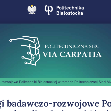
Politechnika Białostocka
rozwojowe Politechniki Białostockiej w ramach Politechnicznej Sieci 
gi badawczo-rozwojowe Po