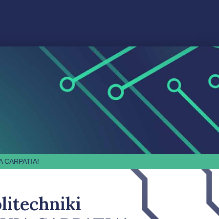
VIA CARPATIA!
litechniki