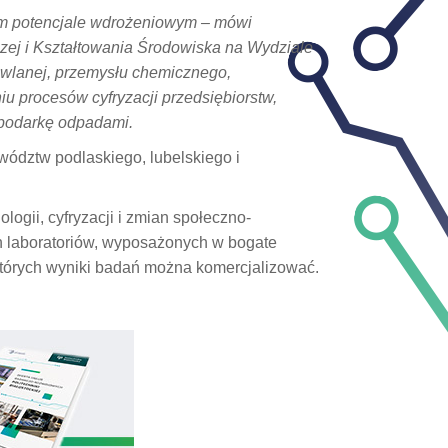
im potencjale wdrożeniowym – mówi
wczej i Kształtowania Środowiska na Wydziale
owlanej, przemysłu chemicznego,
u procesów cyfryzacji przedsiębiorstw,
spodarkę odpadami.
ewództw podlaskiego, lubelskiego i
ogii, cyfryzacji i zmian społeczno-
ch laboratoriów, wyposażonych w bogate
órych wyniki badań można komercjalizować.