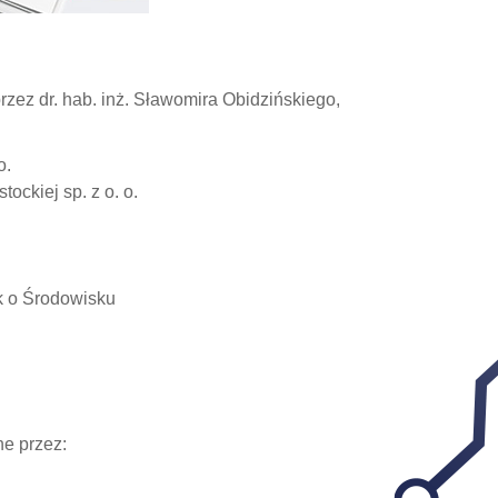
zez dr. hab. inż. Sławomira Obidzińskiego,
o.
ockiej sp. z o. o.
uk o Środowisku
e przez: