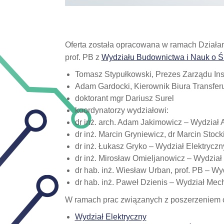
Oferta została opracowana w ramach Działani
prof. PB z
Wydziału Budownictwa i Nauk o Śr
Tomasz Stypułkowski, Prezes Zarządu Instyt
Adam Gardocki, Kierownik Biura Transferu T
doktorant mgr Dariusz Surel
koordynatorzy wydziałowi:
dr inż. arch. Adam Jakimowicz – Wydział A
dr inż. Marcin Gryniewicz, dr Marcin Sto
dr inż. Łukasz Gryko – Wydział Elektryczn
dr inż. Mirosław Omieljanowicz – Wydział 
dr hab. inż. Wiesław Urban, prof. PB – Wy
dr hab. inż. Paweł Dzienis – Wydział Mec
W ramach prac związanych z poszerzeniem o
Wydział Elektryczny