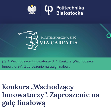
Politechnika Białostocka
/
Wschodzacy Innowatorzy 3
/
Konkurs „Wschodzący
Innowatorzy”. Zaproszenie na galę finałową
Konkurs „Wschodzący
Innowatorzy”. Zaproszenie na
galę finałową