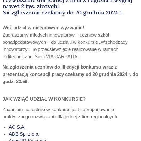
nawet 2 tys. złotych!
Na zgłoszenia czekamy do 20 grudnia 2024 r.
Weź udział w nietypowym wyzwaniu!
Zapraszamy młodych innowatorów – uczniów szkół
ponadpodstawowych – do udziału w konkursie „Wschodzący
Innowatorzy”. To przedsięwzięcie realizowane w ramach
Politechnicznej Sieci VIA CARPATIA.
Na zgłoszenia uczniów do III edycji konkursu wraz z
prezentacją koncepcji pracy czekamy od 20 grudnia 2024 r. do
godz. 23.59.
JAK WZIĄĆ UDZIAŁ W KONKURSIE?
Zadaniem uczestników konkursu jest zaproponowanie
praktycznego rozwiązania dla jednej z firm regionalnych:
AC S.A.
ADB Sp. z o.o.
AquaRD Sp. z o.o.