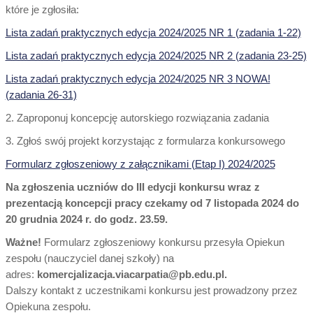
które je zgłosiła:
Lista zadań praktycznych edycja 2024/2025 NR 1 (zadania 1-22)
Lista zadań praktycznych edycja 2024/2025 NR 2 (zadania 23-25)
Lista zadań praktycznych edycja 2024/2025 NR 3 NOWA!
(zadania 26-31)
2. Zaproponuj koncepcję autorskiego rozwiązania zadania
3. Zgłoś swój projekt korzystając z formularza konkursowego
Formularz zgłoszeniowy z załącznikami (Etap I) 2024/2025
Na zgłoszenia uczniów do III edycji konkursu wraz z
prezentacją koncepcji pracy czekamy od 7 listopada 2024 do
20 grudnia 2024 r. do godz. 23.59.
Ważne!
Formularz zgłoszeniowy konkursu przesyła Opiekun
zespołu (nauczyciel danej szkoły) na
adres:
komercjalizacja.viacarpatia@pb.edu.pl.
Dalszy kontakt z uczestnikami konkursu jest prowadzony przez
Opiekuna zespołu.