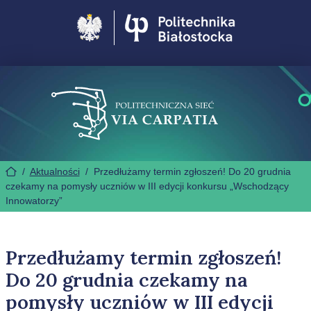
Politechnika Białostocka
/
Aktualności
/
Przedłużamy termin zgłoszeń! Do 20 grudnia
czekamy na pomysły uczniów w III edycji konkursu „Wschodzący
Innowatorzy”
Przedłużamy termin zgłoszeń!
Do 20 grudnia czekamy na
pomysły uczniów w III edycji