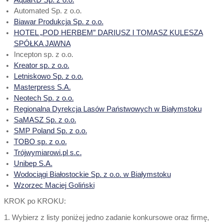
Automated Sp. z o.o.
Biawar Produkcja Sp. z o.o.
HOTEL „POD HERBEM” DARIUSZ I TOMASZ KULESZA
SPÓŁKA JAWNA
Incepton sp. z o.o.
Kreator sp. z o.o.
Letniskowo Sp. z o.o.
Masterpress S.A.
Neotech Sp. z o.o.
Regionalna Dyrekcja Lasów Państwowych w Białymstoku
SaMASZ Sp. z o.o.
SMP Poland Sp. z o.o.
TOBO sp. z o.o.
Trójwymiarowi.pl s.c.
Unibep S.A.
Wodociągi Białostockie Sp. z o.o. w Białymstoku
Wzorzec Maciej Goliński
KROK po KROKU:
1. Wybierz z listy poniżej jedno zadanie konkursowe oraz firmę,