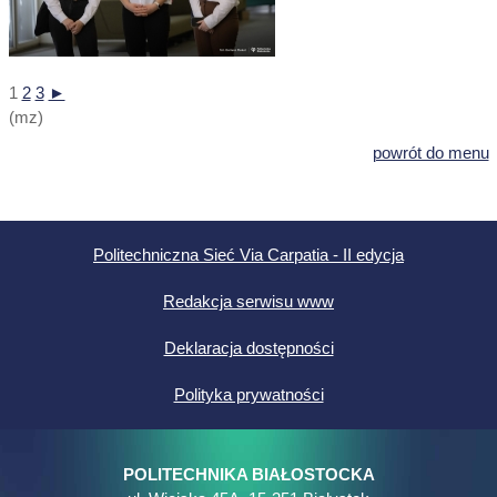
1
2
3
►
(mz)
powrót do menu
Politechniczna Sieć Via Carpatia - II edycja
Redakcja serwisu www
Deklaracja dostępności
Polityka prywatności
POLITECHNIKA BIAŁOSTOCKA