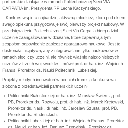
partnerskie działające w ramach Politechnicznej Sieci VIA
CARPATIA im. Prezydenta RP Lecha Kaczyńskiego.
– Konkurs wspiera najbardziej aktywną młodzież, która pod okiem
swego opiekuna przygotowuje swój pierwszy projekt naukowy. W
przedsięwzięciu Politechnicznej Sieci Via Carpatia biorą udział
uczelnie zaangażowane w działanie, które zapewniają tym
zespołom odpowiednie zaplecze aparaturowo-naukowe. Jest to
doskonała inicjatywa, aby zintegrować nie tylko naukowców w
ramach sieci czy uczelni, ale również właśnie najzdolniejszych
uczniów z trzech województw – mówił prof. dr hab. inż. Wojciech
Franus, Prorektor ds. Nauki Politechniki Lubelskiej.
Projekty młodych innowatorów oceniała komisja konkursowa
złożona z przedstawicieli partnerskich uczelni:
Politechniki Białostockiej: dr hab. inż. Mirosław Świercz, prof.
PB, Prorektor ds. Rozwoju, prof. dr hab. inż. Marek Krętowski,
Prorektor ds. Nauki, dr hab. inż. Jarosław Szusta, prof. PB,
Prorektor ds. Studenckich.
Politechniki Lubelskiej: dr hab. inż. Wojciech Franus, Prorektor
ds. Nauki, dr hab. inż. Dariusz Czerwiński, Prorektor ds.