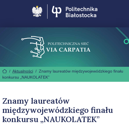
Politechnika Białostocka
/
Aktualności
/
Znamy laureatów międzywojewódzkiego finału
konkursu „NAUKOLATEK”
Znamy laureatów
międzywojewódzkiego finału
konkursu „NAUKOLATEK”