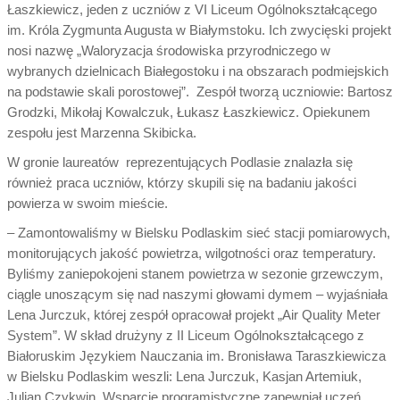
Łaszkiewicz, jeden z uczniów z VI Liceum Ogólnokształcącego
im. Króla Zygmunta Augusta w Białymstoku. Ich zwycięski projekt
nosi nazwę „Waloryzacja środowiska przyrodniczego w
wybranych dzielnicach Białegostoku i na obszarach podmiejskich
na podstawie skali porostowej”. Zespół tworzą uczniowie: Bartosz
Grodzki, Mikołaj Kowalczuk, Łukasz Łaszkiewicz. Opiekunem
zespołu jest Marzenna Skibicka.
W gronie laureatów reprezentujących Podlasie znalazła się
również praca uczniów, którzy skupili się na badaniu jakości
powierza w swoim mieście.
– Zamontowaliśmy w Bielsku Podlaskim sieć stacji pomiarowych,
monitorujących jakość powietrza, wilgotności oraz temperatury.
Byliśmy zaniepokojeni stanem powietrza w sezonie grzewczym,
ciągle unoszącym się nad naszymi głowami dymem – wyjaśniała
Lena Jurczuk, której zespół opracował projekt „Air Quality Meter
System”. W skład drużyny z II Liceum Ogólnokształcącego z
Białoruskim Językiem Nauczania im. Bronisława Taraszkiewicza
w Bielsku Podlaskim weszli: Lena Jurczuk, Kasjan Artemiuk,
Julian Czykwin. Wsparcie programistyczne zapewniał uczeń