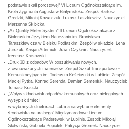
podstawie skali porostowej” VI Liceum Ogólnokształcące im.
Króla Zygmunta Augusta w Białymstoku. Zespół: Bartosz
Grodzki, Mikołaj Kowalczuk, Łukasz Łaszkiewicz. Nauczyciel:
Marzenna Skibicka
„Air Quality Meter System” II Liceum Ogólnokształcące z
Białoruskim Językiem Nauczania im. Bronisława
Taraszkiewicza w Bielsku Podlaskim. Zespół w składzie: Lena
Jurczuk, Kasjan Artemiuk, Julian Czykwin. Nauczyciel:
Ireneusz Krasowski
„Druk 3D z odpadów: W poszukiwaniu nowych,
zrównoważonych materiałów” Zespół Szkół Transportowo –
Komunikacyjnych im. Tadeusza Kościuszki w Lublinie. Zespół:
Maciej Pytka, Konrad Serenda, Damian Semeniuk. Nauczyciel:
Tomasz Kosicki
„Wpływ składowisk odpadów komunalnych oraz nielegalnych
wysypisk śmieci
w wybranych dzielnicach Lublina na wybrane elementy
środowiska naturalnego” Międzynarodowe Liceum
Ogólnokształcące Paderewski w Lublinie. Zespół: Mikołaj
Słotwiński, Gabriela Popiołek, Patrycja Gromek. Nauczyciel: