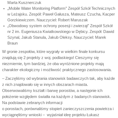
Marta Kusznerczuk
„Mobile Water Monitoring Platform” Zespół Szkół Technicznych
w Leżajsku. Zespół: Paweł Gałusza, Mateusz Czucha, Kacper
Gorzkiewiczem. Nauczyciel: Robert Maruszak
„Obwodowy system ochrony posesji i zwierząt” Zespół Szkół
nr 2 im. Eugeniusza Kwiatkowskiego w Dębicy. Zespół: Dawid
Szynal, Jakub Stanula, Jakub Oleksy. Nauczyciel: Marek
Braun
W gronie zespołów, które wygrały w wielkim finale konkursu
znajdują się 2 projekty z woj. podlaskiego! Cieszymy się
niezmiernie, tym bardziej, że oba wyróżnione projekty mają
charakter ekologiczny i możliwość praktycznego zastosowania.
– Zaczęliśmy od wybrania stanowisk badawczych tak, aby każde
z nich znajdowało się w innych obszarach miasta.
Obserwowaliśmy kształt i barwę porostów, a następnie ich
położenie względem światła na każdym z badanych stanowisk.
Na podstawie zebranych informacji
o porostach, porównaliśmy stopień zanieczyszczenia powietrza i
wyciągnęliśmy wnioski – wyjaśniał ideę projektu Łukasz