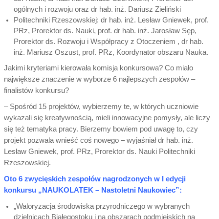
ogólnych i rozwoju oraz dr hab. inż. Dariusz Zieliński
Politechniki Rzeszowskiej: dr hab. inż. Lesław Gniewek, prof.
PRz, Prorektor ds. Nauki, prof. dr hab. inż. Jarosław Sęp,
Prorektor ds. Rozwoju i Współpracy z Otoczeniem , dr hab.
inż. Mariusz Oszust, prof. PRz, Koordynator obszaru Nauka.
Jakimi kryteriami kierowała komisja konkursowa? Co miało
największe znaczenie w wyborze 6 najlepszych zespołów –
finalistów konkursu?
– Spośród 15 projektów, wybierzemy te, w których uczniowie
wykazali się kreatywnością, mieli innowacyjne pomysły, ale liczy
się też tematyka pracy. Bierzemy bowiem pod uwagę to, czy
projekt pozwala wnieść coś nowego – wyjaśniał dr hab. inż.
Lesław Gniewek, prof. PRz, Prorektor ds. Nauki Politechniki
Rzeszowskiej.
Oto 6 zwycięskich zespołów nagrodzonych w I edycji
konkursu „NAUKOLATEK – Nastoletni Naukowiec”:
„Waloryzacja środowiska przyrodniczego w wybranych
dzielnicach Białegostoku i na obszarach podmiejskich na