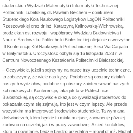
studenckich Wydziału Matematyki i Informatyki Technicznej
Politechniki Lubelskiej, dr. Pawłem Bełchem – opiekunem
Studenckiego Koła Naukowego Logistykow LogON Politechniki
Rzeszowskiej oraz dr inż. Katarzyną Kalinowską-Wichrowską,
prodziekan ds. rozwoju i współpracy Wydziału Budownictwa i
Nauk o Środowisku Politechniki Białostockiej oficjalnie otworzył on
III Konferencję Kół Naukowych Politechnicznej Sieci Via Carpatia
w Białymstoku. Uroczystość odbyła się 16 listopada 2023 r. w
Centrum Nowoczesnego Kształcenia Politechniki Białostockiej.
– Oczywiście, jeżeli spojrzymy na nasze trzy uczelnie techniczne,
to zobaczymy, że wiele nas łączy. Podobne są obszary działań
naszych wydziałów, podobne są obszary zainteresowań naszych
kół naukowych. Konferencje, taka jak ta w Politechnice
Białostockiej, są oczywiście okazją do rywalizacji studentów: do
pokazania czym się zajmują, kto jest w czym lepszy. Ale przede
wszystkim ma integrować środowisko studenckie. Ta wymiana
doświadczeń, która będzie tu miała miejsce, zaowocuje później
zarówno na uczelni, jak i w pracy zawodowej. A sieć kontaktów,
która tu powstanie, będzie bardzo przydatna – mówił dr inż. Michał