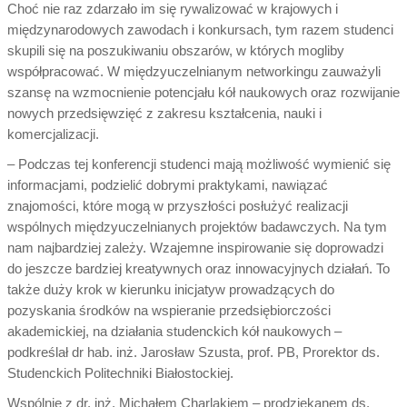
Choć nie raz zdarzało im się rywalizować w krajowych i
międzynarodowych zawodach i konkursach, tym razem studenci
skupili się na poszukiwaniu obszarów, w których mogliby
współpracować. W międzyuczelnianym networkingu zauważyli
szansę na wzmocnienie potencjału kół naukowych oraz rozwijanie
nowych przedsięwzięć z zakresu kształcenia, nauki i
komercjalizacji.
– Podczas tej konferencji studenci mają możliwość wymienić się
informacjami, podzielić dobrymi praktykami, nawiązać
znajomości, które mogą w przyszłości posłużyć realizacji
wspólnych międzyuczelnianych projektów badawczych. Na tym
nam najbardziej zależy. Wzajemne inspirowanie się doprowadzi
do jeszcze bardziej kreatywnych oraz innowacyjnych działań. To
także duży krok w kierunku inicjatyw prowadzących do
pozyskania środków na wspieranie przedsiębiorczości
akademickiej, na działania studenckich kół naukowych –
podkreślał dr hab. inż. Jarosław Szusta, prof. PB, Prorektor ds.
Studenckich Politechniki Białostockiej.
Wspólnie z dr. inż. Michałem Charlakiem – prodziekanem ds.