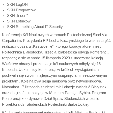
SKN LogON
SKN Drogowców
SKN „Insert”
SKN Lotników
SKN Something About IT Security.
Konferencja Kół Naukowych w ramach Politechnicznej Sieci Via
Carpatia im. Prezydenta RP Lecha Kaczyńskiego to ważna część
realizacji obszaru „Kształcenie”, którego koordynatorem jest
Politechnika Białostocka. Trzecia, białostocka edycja Konferencji,
rozpoczęła się w środę 15 listopada 2023 r. uroczystą kolacją.
Właściwe obrady i prezentacje kół naukowych odbyły się 16
listopada. Uczestnicy konferencji w krótkich wystąpieniach
pochwalili się swoimi najlepszymi osiągnięciami i realizowanymi
projektami. Kolejna była sesja naukowa oraz networkingowa.
Natomiast 17 listopada studenci mieli okazję zwiedzić Białystok
oraz obejrzeć ekspozycje w Muzeum Pamięci Sybiru. Program
Konferencji koordynował Dział Spraw Studenckich w pionie
Prorektora ds. Studenckich Politechniki Białostockiej.
Wydarzenie honorowymi patronatami objęli: Minister Edukacji i