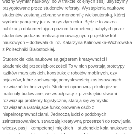
ważny wymiar naukowy, bo w trakcie kolejnych sesji usłyszymy
przygotowane przez studentów referaty. Wystąpienia naukowe
studentów zostaną zebrane w monografię wieloautorską, której
wydanie panujemy już w przyszłym roku. Będzie to ważna
publikacja dokumentująca poziom kompetencji nabytych przez
studentów podczas realizacji innowacyjnych projektów kół
naukowych – dodawała dr inż. Katarzyna Kalinowska-Wichrowska
z Politechniki Białostockiej.
Studenckie koła naukowe są gejzerem kreatywności i
akademickiej przedsiębiorczości! To w nich powstają prototypy
łazików marsjańskich, konstrukcje robotów mobilnych, czy
pojazdów, które zachwycają pomysłowością zastosowanych
rozwiązań technicznych. Studenci opracowują ekologiczne
materiały budowlane, we współpracy z przedsiębiorstwami
rozwiązują problemy logistyczne, starają się wymyślić
rozwiązania ułatwiające funkcjonowanie osób z
niepełnosprawnościami. Jednoczą ludzi o podobnych
zainteresowaniach, stwarzają kreatywną przestrzeń do rozwijania
wiedzy, pasji i kompetencji miękkich – studenckie koła naukowe to