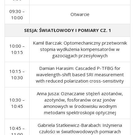
09:30 –
Otwarcie
10:00
SESJA: ŚWIATŁOWODY I POMIARY CZ. 1
Kamil Barczak: Optomechaniczny przetwornik
10:00 –
stopnia wydłużenia kompensatorów w
10:15
gazociągach przesyłowych
Damian Harasim: Cascaded P-TFBG for
10:15 –
wavelength-shift based SRI measurement
10:30
with reduced polarization cross-sensitivity
Anna Jusza: Oznaczanie stężeń azotanów,
10:30 –
azotynów, fosforanów oraz jonów
10:45
amonowych w środowisku wodnym
metodami spektroskopii optycznej
Gabriela Statkiewicz-Barabach: Inżynieria
10:45 –
czułości w światłowodowych pomiarach
11:00