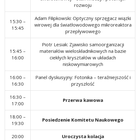
rozwoju
Adam Filipkowski: Optyczny sprzęgacz wiązki
15:30 –
wirowej dla światłowodowego mikroreaktora
15:45
przepływowego
Piotr Lesiak: Zjawisko samoorganizacji
15:45 –
materiałów wieloskładnikowych na bazie
16:00
ciekłych kryształów w układach
niskowymiarowych
16:00 –
Panel dyskusyjny: Fotonika – teraźniejszość i
16:30
przyszłość
16:30 –
Przerwa kawowa
17:00
18:00 –
Posiedzenie Komitetu Naukowego
19:30
20:00
Uroczysta kolacja