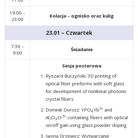
19:00 –
Kolacja – ognisko oraz kulig
23:00
23.01 – Czwartek
7:30 –
Śniadanie
9:00
Sesja posterowa
Ryszard Buczyński: 3D printing of
optical fiber preforms with soft glass
for development of nonlinear photonic
crystal fibers
3+
Dominik Dorosz: YPO
:Yb
and
4
3+
Al
O
:Cr
containing fibers with optical
2
3
on/off gain using glass powder doping
Iwona Drzewicz: Wytwarzanie