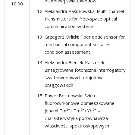
ochronnej światłowodów
10:00
Aleksandra Paśnikowska: Multi-channel
transmitters for free-space optical
communication systems
Grzegorz Orlicki: Fiber optic sensor for
mechanical component surfaces’
condition assessment
Aleksandra Bieniek-Kaczorek:
Zintegrowane fotoniczne interrogatory
światłowodowych czujników
braggowskich
Paweł Bortnowski: Szkła
fluorocyrkonowe domieszkowane
3+
3+
3+
jonami Tm
i Tm
+Yb
–
charakterystyka porównawcza
właściwości spektroskopowych