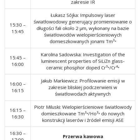
zakresie IR
Łukasz Sójka: Impulsowy laser
światłowodowy generujący promieniowanie o
15:30 –
długości fali około 2 μm, wykonany na bazie
15:45
światłowodów wielopierścieniowych
domieszkowanych jonami Tm³⁺
Karolina Sadowska: Investigation of the
15:45 –
luminescent properties of SiLiZn glass-
16:00
ceramic phosphor doped Cr³⁺/Cr⁴⁺
Jakub Markiewicz: Profilowanie emisji w
16:00 –
zakresie bliskiej podczerwieni w
16:15
światłowodach aktywnych
Piotr Miluski: Wielopierścieniowe światłowody
16:15 –
domieszkowane Tm³⁺/Ho³⁺ do nowych
16:30
konstrukcji laserów i źródeł emisji ASE
16:30 –
Przerwa kawowa
17:00