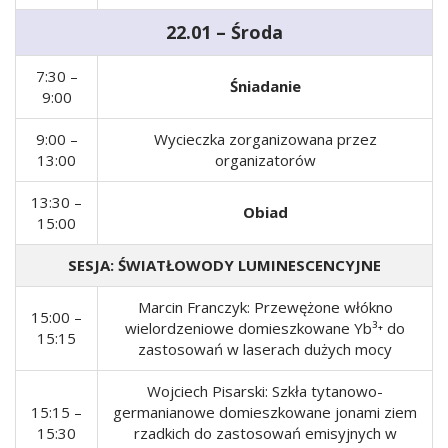
22.01 – Środa
7:30 –
Śniadanie
9:00
9:00 –
Wycieczka zorganizowana przez
13:00
organizatorów
13:30 –
Obiad
15:00
SESJA: ŚWIATŁOWODY LUMINESCENCYJNE
Marcin Franczyk: Przewężone włókno
15:00 –
wielordzeniowe domieszkowane Yb³⁺ do
15:15
zastosowań w laserach dużych mocy
Wojciech Pisarski: Szkła tytanowo-
15:15 –
germanianowe domieszkowane jonami ziem
15:30
rzadkich do zastosowań emisyjnych w