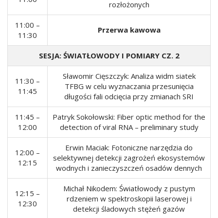
rozłożonych
11:00 –
Przerwa kawowa
11:30
SESJA: ŚWIATŁOWODY I POMIARY CZ. 2
Sławomir Cięszczyk: Analiza widm siatek
11:30 –
TFBG w celu wyznaczania przesunięcia
11:45
długości fali odcięcia przy zmianach SRI
11:45 –
Patryk Sokołowski: Fiber optic method for the
12:00
detection of viral RNA – preliminary study
Erwin Maciak: Fotoniczne narzędzia do
12:00 –
selektywnej detekcji zagrożeń ekosystemów
12:15
wodnych i zanieczyszczeń osadów dennych
Michał Nikodem: Światłowody z pustym
12:15 –
rdzeniem w spektroskopii laserowej i
12:30
detekcji śladowych stężeń gazów