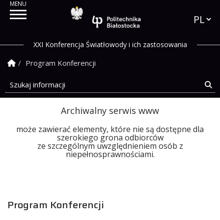
Przełąc
Politechnika Białostock
XXI Konferencja Światłowody i ich zastosowania
Strona Główna
Program Konferencji
Szukaj informacji
Sz
Archiwalny serwis www
może zawierać elementy, które nie są dostępne dla
szerokiego grona odbiorców
ze szczególnym uwzględnieniem osób z
niepełnosprawnościami.
Program Konferencji