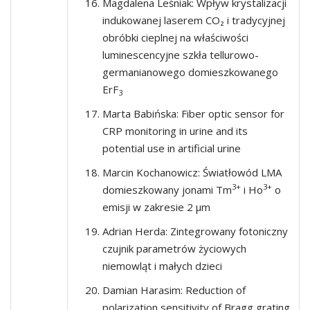
Magdalena Leśniak: Wpływ krystalizacji
indukowanej laserem CO₂ i tradycyjnej
obróbki cieplnej na właściwości
luminescencyjne szkła tellurowo-
germanianowego domieszkowanego
ErF
3
Marta Babińska: Fiber optic sensor for
CRP monitoring in urine and its
potential use in artificial urine
Marcin Kochanowicz: Światłowód LMA
3+
3+
domieszkowany jonami Tm
i Ho
o
emisji w zakresie 2 µm
Adrian Herda: Zintegrowany fotoniczny
czujnik parametrów życiowych
niemowląt i małych dzieci
Damian Harasim: Reduction of
polarization sensitivity of Bragg grating