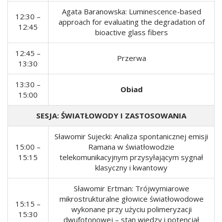
Agata Baranowska: Luminescence-based
12:30 –
approach for evaluating the degradation of
12:45
bioactive glass fibers
12:45 –
Przerwa
13:30
13:30 –
Obiad
15:00
SESJA: ŚWIATŁOWODY I ZASTOSOWANIA
Sławomir Sujecki: Analiza spontanicznej emisji
15:00 –
Ramana w światłowodzie
15:15
telekomunikacyjnym przysyłającym sygnał
klasyczny i kwantowy
Sławomir Ertman: Trójwymiarowe
mikrostrukturalne głowice światłowodowe
15:15 –
wykonane przy użyciu polimeryzacji
15:30
dwufotonowej – stan wiedzy i potencjał