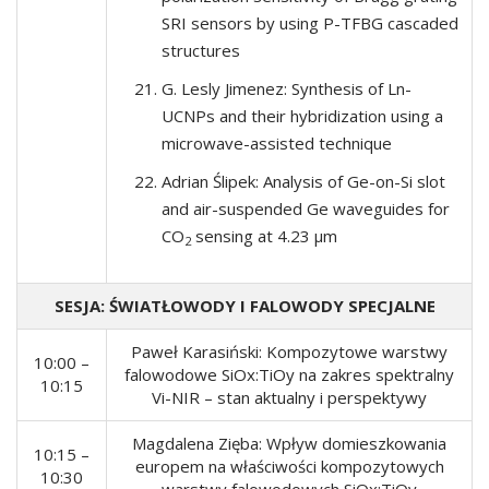
SRI sensors by using P-TFBG cascaded
structures
G. Lesly Jimenez: Synthesis of Ln-
UCNPs and their hybridization using a
microwave-assisted technique
Adrian Ślipek: Analysis of Ge-on-Si slot
and air-suspended Ge waveguides for
CO
sensing at 4.23 µm
2
SESJA: ŚWIATŁOWODY I FALOWODY SPECJALNE
Paweł Karasiński: Kompozytowe warstwy
10:00 –
falowodowe SiOx:TiOy na zakres spektralny
10:15
Vi-NIR – stan aktualny i perspektywy
Magdalena Zięba: Wpływ domieszkowania
10:15 –
europem na właściwości kompozytowych
10:30